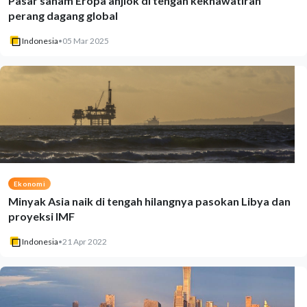
Pasar saham Eropa anjlok di tengah kekhawatiran
perang dagang global
Indonesia
•
05 Mar 2025
Ekonomi
Minyak Asia naik di tengah hilangnya pasokan Libya dan
proyeksi IMF
Indonesia
•
21 Apr 2022