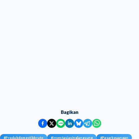
Bagikan
#
Produkdomestikbruto
#
Investasiasinglangsung
#
Pasarkeuangan