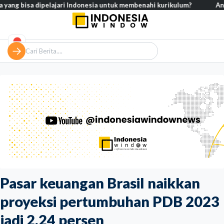
bisa dipelajari Indonesia untuk membenahi kurikulum?
Analisis – K
Pasar keuangan Brasil naikkan
proyeksi pertumbuhan PDB 2023
jadi 2,24 persen