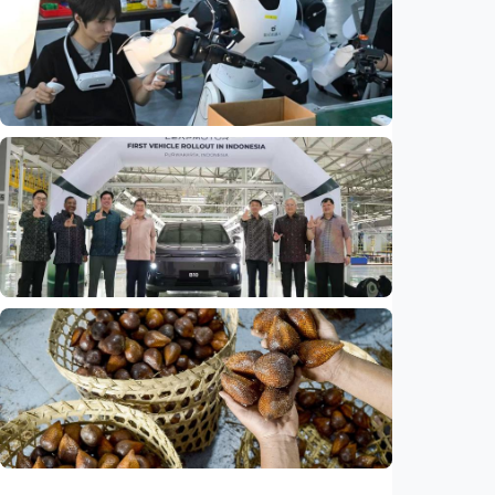
Biaya usaha naik, perusahaan Singapura
justru lirik Indonesia untuk perluas bisnis
Indonesia
•
07 Aug 2026
Ekonomi
Fokus Berita – Dari Kereta Cepat Jakarta-
Bandung hingga AI, ini alasan citra China
menguat di dunia
Indonesia
•
07 Aug 2026
Ekonomi
Leapmotor mulai produksi mobil listrik di
Indonesia, target 34.000 unit per tahun
Indonesia
•
07 Aug 2026