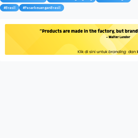
#
Brasil
#
PasarkeuanganBrasil