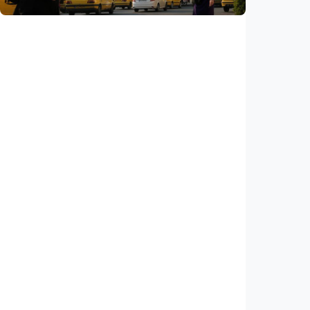
Internasional
AS klaim kesepakatan Selat Hormuz segera
tercapai, Iran: Tak ada negosiasi dengan
Washington
Indonesia
•
05 Aug 2026