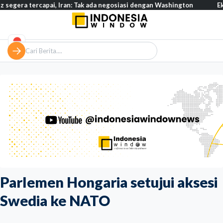
rcapai, Iran: Tak ada negosiasi dengan Washington
Eksodus warg
Parlemen Hongaria setujui aksesi
Swedia ke NATO