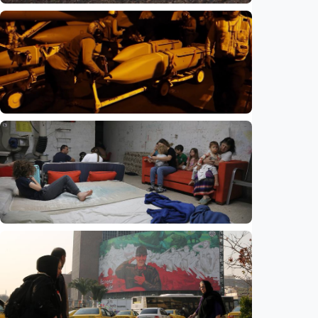
Internasional
Netanyahu bersikeras pertahankan pasukan
di Gaza, tolak draf kesepakatan Trump
Indonesia
•
05 Aug 2026
Internasional
Perang Iran kuras persenjataan AS, hampir
80 persen rudal pencegat THAAD telah
digunakan
Indonesia
•
05 Aug 2026
Internasional
Eksodus warga Israel berlanjut, hampir
270.000 kabur dalam tiga tahun, studi
ungkap tren mengkhawatirkan
Indonesia
•
05 Aug 2026