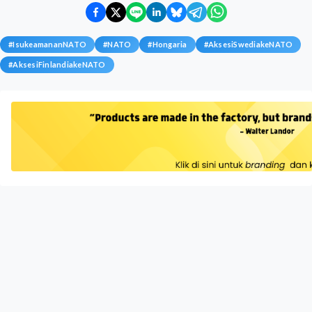
#
IsukeamananNATO
#
NATO
#
Hongaria
#
AksesiSwediakeNATO
#
AksesiFinlandiakeNATO