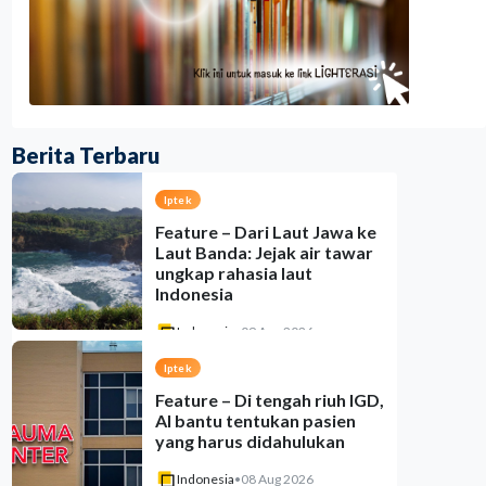
Berita Terbaru
Iptek
Feature – Dari Laut Jawa ke
Laut Banda: Jejak air tawar
ungkap rahasia laut
Indonesia
Indonesia
•
09 Aug 2026
Iptek
Feature – Di tengah riuh IGD,
AI bantu tentukan pasien
yang harus didahulukan
Indonesia
•
08 Aug 2026