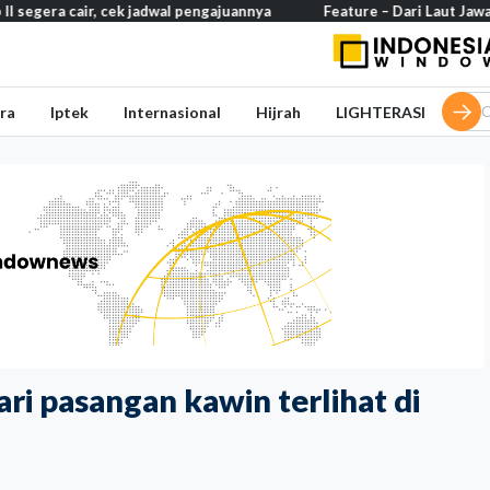
jadwal pengajuannya
Feature – Dari Laut Jawa ke Laut Banda: Jeja
ra
Iptek
Internasional
Hijrah
LIGHTERASI
ri pasangan kawin terlihat di