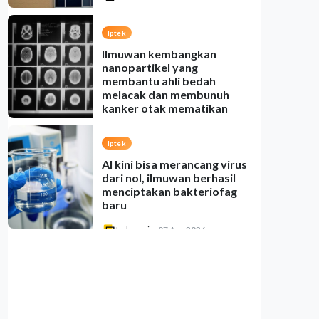
Iptek
Ilmuwan kembangkan
nanopartikel yang
membantu ahli bedah
melacak dan membunuh
kanker otak mematikan
Indonesia
•
07 Aug 2026
Iptek
AI kini bisa merancang virus
dari nol, ilmuwan berhasil
menciptakan bakteriofag
baru
Indonesia
•
07 Aug 2026