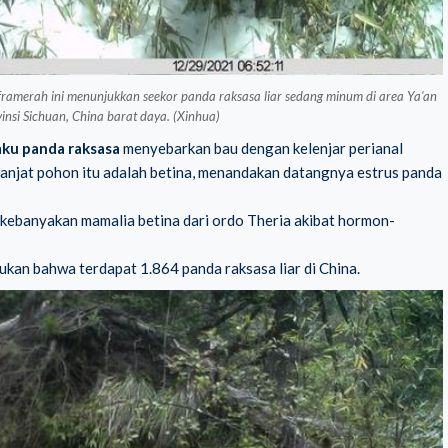
merah ini menunjukkan seekor panda raksasa liar sedang minum di area Ya'an
insi Sichuan, China barat daya. (Xinhua)
aku panda raksasa
menyebarkan bau dengan kelenjar perianal
njat pohon itu adalah betina, menandakan datangnya estrus panda
a kebanyakan mamalia betina dari ordo Theria akibat hormon-
an bahwa terdapat 1.864 panda raksasa liar di China.