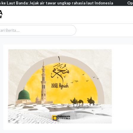
k air tawar ungkap rahasia laut Indonesia
Opini - Wacana 'reshuff