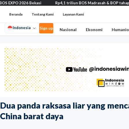
asi
Rp4,1 triliun BOS Madrasah & BOP tahap II segera cair, cek 
Beranda
Tentang Kami
Layanan Kami
Indonesia
Sign up
Nasional
Ekonomi
Humanio
Dua panda raksasa liar yang menca
China barat daya