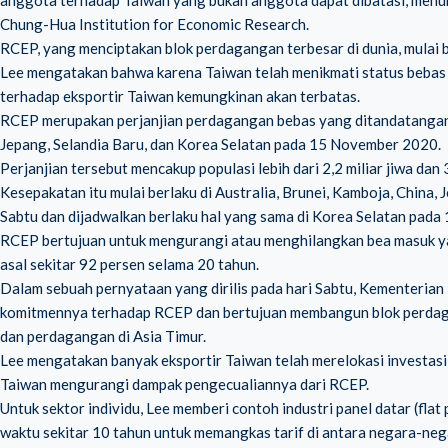
anggota terhadap Taiwan yang bukan anggota dapat dibatasi, menu
Chung-Hua Institution for Economic Research.
RCEP, yang menciptakan blok perdagangan terbesar di dunia, mulai 
Lee mengatakan bahwa karena Taiwan telah menikmati status bebas
terhadap eksportir Taiwan kemungkinan akan terbatas.
RCEP merupakan perjanjian perdagangan bebas yang ditandatangani 
Jepang, Selandia Baru, dan Korea Selatan pada 15 November 2020.
Perjanjian tersebut mencakup populasi lebih dari 2,2 miliar jiwa dan
Kesepakatan itu mulai berlaku di Australia, Brunei, Kamboja, China, 
Sabtu dan dijadwalkan berlaku hal yang sama di Korea Selatan pada 
RCEP bertujuan untuk mengurangi atau menghilangkan bea masuk y
asal sekitar 92 persen selama 20 tahun.
Dalam sebuah pernyataan yang dirilis pada hari Sabtu, Kementeri
komitmennya terhadap RCEP dan bertujuan membangun blok perdaga
dan perdagangan di Asia Timur.
Lee mengatakan banyak eksportir Taiwan telah merelokasi investas
Taiwan mengurangi dampak pengecualiannya dari RCEP.
Untuk sektor individu, Lee memberi contoh industri panel datar (f
waktu sekitar 10 tahun untuk memangkas tarif di antara negara-nega