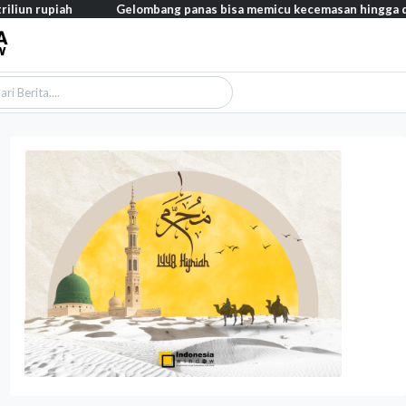
Gelombang panas bisa memicu kecemasan hingga depresi pada an