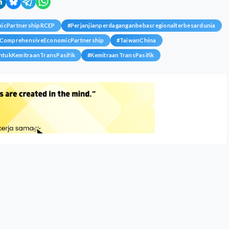
icPartnershipRCEP
#
Perjanjianperdaganganbebasregionalterbesardunia
lComprehensiveEconomicPartnership
#
TaiwanChina
ntukKemitraanTransPasifik
#
KemitraanTransPasifik