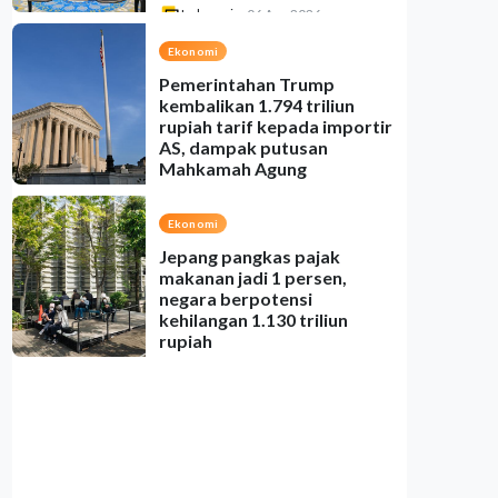
Indonesia
•
06 Aug 2026
Ekonomi
Pemerintahan Trump
kembalikan 1.794 triliun
rupiah tarif kepada importir
AS, dampak putusan
Mahkamah Agung
Indonesia
•
06 Aug 2026
Ekonomi
Jepang pangkas pajak
makanan jadi 1 persen,
negara berpotensi
kehilangan 1.130 triliun
rupiah
Indonesia
•
06 Aug 2026