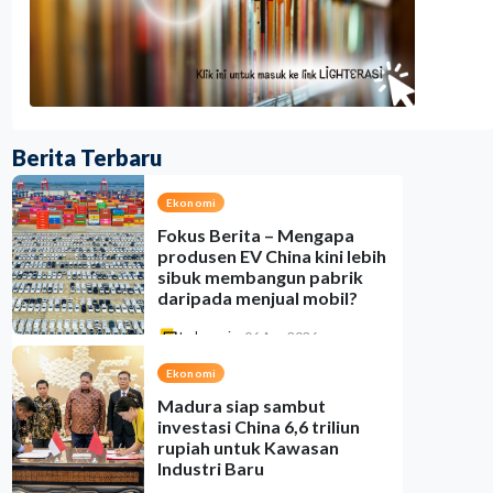
Berita Terbaru
Ekonomi
Fokus Berita – Mengapa
produsen EV China kini lebih
sibuk membangun pabrik
daripada menjual mobil?
Indonesia
•
06 Aug 2026
Ekonomi
Madura siap sambut
investasi China 6,6 triliun
rupiah untuk Kawasan
Industri Baru