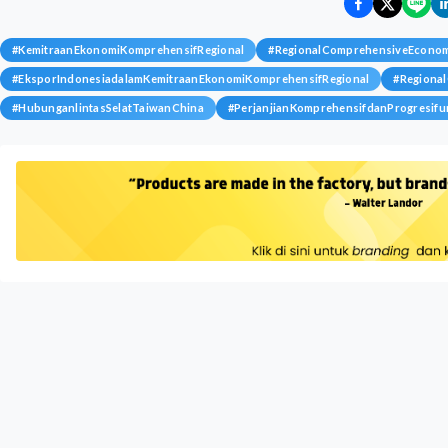
#
KemitraanEkonomiKomprehensifRegional
#
RegionalComprehensiveEconom
#
EksporIndonesiadalamKemitraanEkonomiKomprehensifRegional
#
Regiona
#
HubunganlintasSelatTaiwanChina
#
PerjanjianKomprehensifdanProgresifu