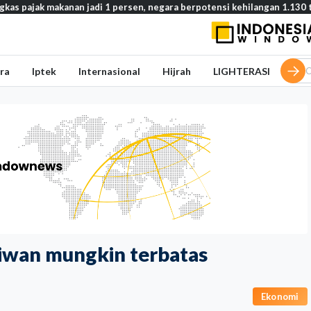
kanan jadi 1 persen, negara berpotensi kehilangan 1.130 triliun rupiah
ra
Iptek
Internasional
Hijrah
LIGHTERASI
iwan mungkin terbatas
Ekonomi