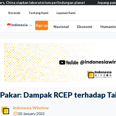
apkan laboratorium perlindungan planet
Jepang pangkas pajak ma
Beranda
Tentang Kami
Layanan Kami
Indonesia
Sign up
Nasional
Ekonomi
Humanio
Pakar: Dampak RCEP terhadap Ta
Indonesia Window
03 January 2022