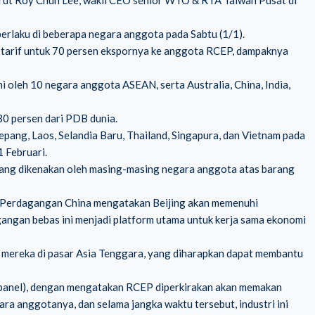
rut Roy Chun Lee, wakil CEO senior WTO & RTA Taiwan Pusat di
berlaku di beberapa negara anggota pada Sabtu (1/1).
 tarif untuk 70 persen ekspornya ke anggota RCEP, dampaknya
oleh 10 negara anggota ASEAN, serta Australia, China, India,
 30 persen dari PDB dunia.
Jepang, Laos, Selandia Baru, Thailand, Singapura, dan Vietnam pada
1 Februari.
ang dikenakan oleh masing-masing negara anggota atas barang
an Perdagangan China mengatakan Beijing akan memenuhi
ngan bebas ini menjadi platform utama untuk kerja sama ekonomi
i mereka di pasar Asia Tenggara, yang diharapkan dapat membantu
lat panel), dengan mengatakan RCEP diperkirakan akan memakan
ra anggotanya, dan selama jangka waktu tersebut, industri ini