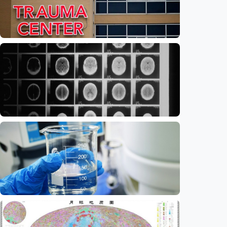
Iptek
Feature – Di tengah riuh IGD, AI bantu
tentukan pasien yang harus didahulukan
Indonesia
•
08 Aug 2026
Iptek
Ilmuwan kembangkan nanopartikel yang
membantu ahli bedah melacak dan
membunuh kanker otak mematikan
Indonesia
•
07 Aug 2026
Iptek
AI kini bisa merancang virus dari nol,