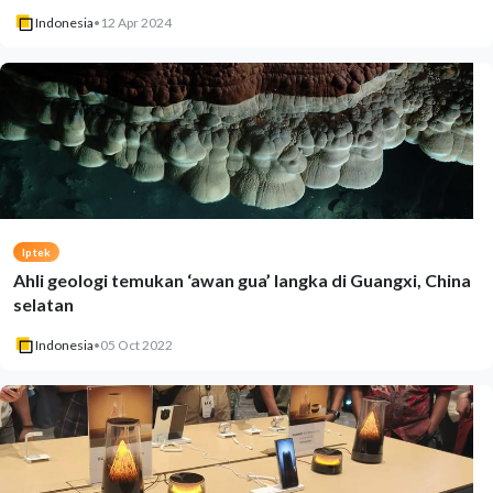
Indonesia
•
12 Apr 2024
Iptek
Ahli geologi temukan ‘awan gua’ langka di Guangxi, China
selatan
Indonesia
•
05 Oct 2022