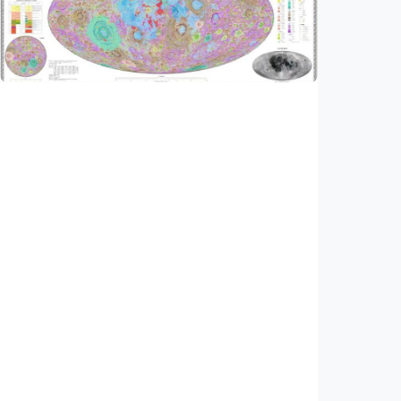
ilmuwan berhasil menciptakan bakteriofag
baru
Indonesia
•
07 Aug 2026
Iptek
China rampungkan peta geologi Bulan skala
1:5.000.000, petakan lebih dari 13.500 kawah
Indonesia
•
07 Aug 2026