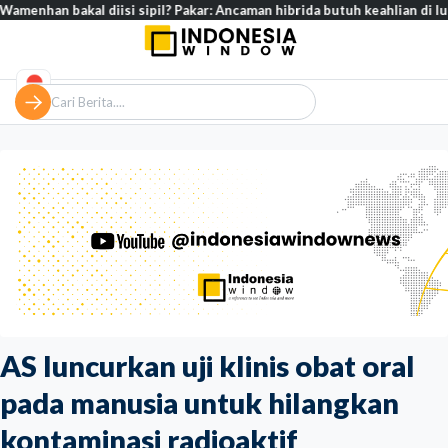
akal diisi sipil? Pakar: Ancaman hibrida butuh keahlian di luar militer
AS luncurkan uji klinis obat oral
pada manusia untuk hilangkan
kontaminasi radioaktif