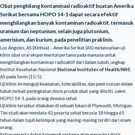
Obat penghilang kontaminasi radioaktif buatan Amerika
Serikat bernama HOPO 14-1 dapat secara efektif
menghilangkan banyak kontaminan radioaktif, termasuk
uranium dan neptunium, selain juga plutonium,
amerisium, dan kurium, pada penelitian praklinis.
Los Angeles, AS (Xinhua) – Amerika Serikat (AS) meluncurkan uji
klinis obat oral eksperimental pertama pada manusia untuk
menghilangkan kontaminan radioaktif dari dalam tubuh, ungkap
Institut Kesehatan Nasional (
National Institutes of Health/NIH
)
AS pada Senin (15/5).
Uji klinis ini menguji keamanan, tolerabilitas, dan pemrosesan dalam
tubuh terkait peningkatan dosis produk obat yang diteliti, yakni
HOPO 14-1, pada orang dewasa sehat.
Uji klinis tersebut dilakukan di sebuah lokasi di Plymouth, Michigan.
Tim studi akan mendata 42 peserta sehat berusia 18 hingga 65
tahun dalam tujuh kelompok yang masing-masing terdiri dari enam
orang.
Setiap peserta dalam kelompok pertama akan menerima dosis