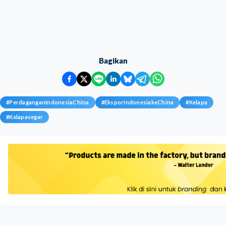
Bagikan
#
PerdaganganIndonesiaChina
#
EksporIndonesiakeChina
#
Kelapa
#
Kelapasegar