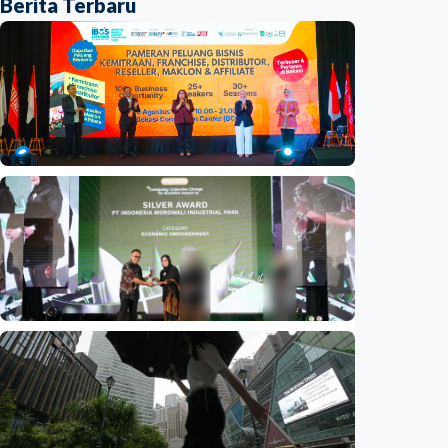
Berita Terbaru
Ekonomi
Mau buka usaha? 100+ ‘brand’ hadir di IBOS
EXPO 2026 Bekasi
Indonesia
•
09 Aug 2026
Ekonomi
Penjualan UMKM binaan naik 97 persen,
program CSR Kawasan Industri Morowali
Raih Penghargaan ISRA 2026