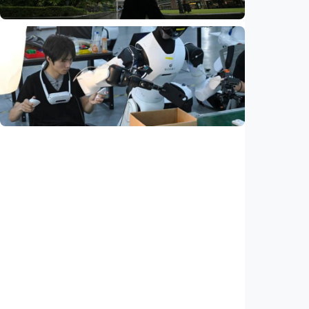
Indonesia
•
09 Aug 2026
Ekonomi
Biaya usaha naik, perusahaan Singapura
justru lirik Indonesia untuk perluas bisnis
Indonesia
•
07 Aug 2026
Ekonomi
Fokus Berita – Dari Kereta Cepat Jakarta-
Bandung hingga AI, ini alasan citra China
menguat di dunia
Indonesia
•
07 Aug 2026