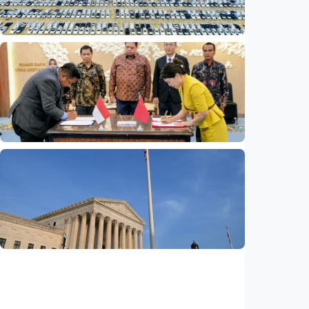
Indonesia
•
07 Aug 2026
Ekonomi
Fokus Berita – Mengapa produsen EV China
kini lebih sibuk membangun pabrik daripada
menjual mobil?
Indonesia
•
06 Aug 2026
Ekonomi
Madura siap sambut investasi China 6,6
triliun rupiah untuk Kawasan Industri Baru
Indonesia
•
06 Aug 2026
Ekonomi
Pemerintahan Trump kembalikan 1.794
triliun rupiah tarif kepada importir AS,