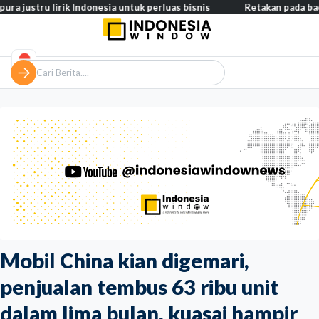
 lirik Indonesia untuk perluas bisnis
Retakan pada badan pesawa
Mobil China kian digemari,
penjualan tembus 63 ribu unit
dalam lima bulan, kuasai hampir