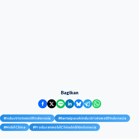
Bagikan
#
IndustriotomotifIndonesia
#
RantaipasokindustriotomotifIndonesia
#
MobilChina
#
ProdusenmobilChinabidikIndonesia