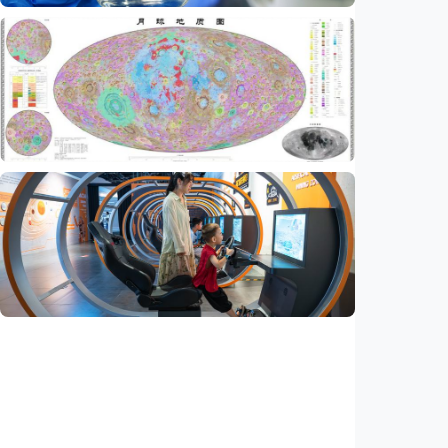
Iptek
AI kini bisa merancang virus dari nol,
ilmuwan berhasil menciptakan bakteriofag
baru
Indonesia
•
07 Aug 2026
Iptek
China rampungkan peta geologi Bulan skala
1:5.000.000, petakan lebih dari 13.500 kawah
Indonesia
•
07 Aug 2026
Iptek
Jelang misi bawa pulang sampel Mars, China
siapkan laboratorium perlindungan planet
Indonesia
•
06 Aug 2026