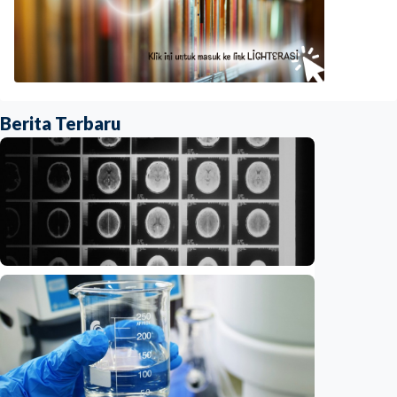
Berita Terbaru
Iptek
Ilmuwan kembangkan nanopartikel yang
membantu ahli bedah melacak dan
membunuh kanker otak mematikan
Indonesia
•
07 Aug 2026