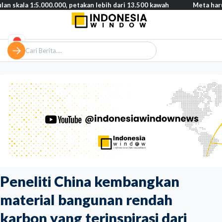
1:5.000.000, petakan lebih dari 13.500 kawah
Meta harus bayar g
Peneliti China kembangkan
material bangunan rendah
karbon yang terinspirasi dari