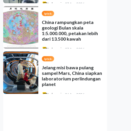
Indonesia
•
07 Aug 2026
Iptek
China rampungkan peta
geologi Bulan skala
1:5.000.000, petakan lebih
dari 13.500 kawah
Indonesia
•
07 Aug 2026
Iptek
Jelang misi bawa pulang
sampel Mars, China siapkan
laboratorium perlindungan
planet
Indonesia
•
06 Aug 2026