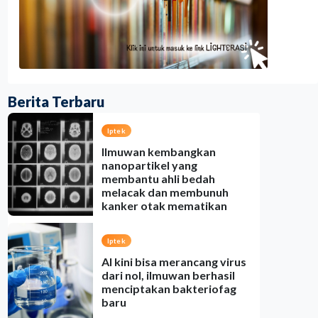
Berita Terbaru
Iptek
Ilmuwan kembangkan
nanopartikel yang
membantu ahli bedah
melacak dan membunuh
kanker otak mematikan
Indonesia
•
07 Aug 2026
Iptek
AI kini bisa merancang virus
dari nol, ilmuwan berhasil
menciptakan bakteriofag
baru