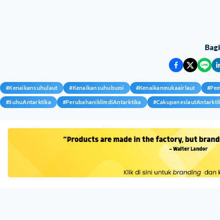
Bag
#
Kenaikansuhulaut
#
Kenaikansuhubumi
#
Kenaikanmukaairlaut
#
Pe
#
SuhuAntarktika
#
PerubahaniklimdiAntarktika
#
CakupaneslautAntarkti