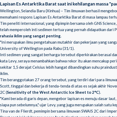
Lapisan Es Antarktika Barat saat ini kehilangan massa "p
Wellington, Selandia Baru (Xinhua) – Tim ilmuwan berhasil mengeb
memahami respons Lapisan Es Antarktika Barat di masa lampau terh
Tim peneliti internasional, yang dipimpin bersama oleh GNS Science,
telah memperoleh inti sedimen tertua yang pernah didapatkan dari 
rahasia iklim yang sangat penting
.
"Ini merupakan ilmu pengetahuan mutakhir dan pekerjaan yang sanga
University of Wellington pada Rabu (31/1).
Inti sedimen yang sangat berharga tersebut diperkirakan berasal dar
kata Levy, seraya menambahkan bahwa rekor itu akan mencakup perio
sekitar 1,5 derajat Celsius lebih hangat dibandingkan suhu praindus
iklim.
Tim beranggotakan 27 orang tersebut, yang terdiri dari para ilmuw
Scott, tinggal dan bekerja di tenda-tenda di atas es sejak akhir No
2C (
Sensitivity of the West Antarctic Ice Sheet to 2°C
).
"Kami berada di garis depan, mengebor lapisan es menuju dasar lau
siapa pun sebelumnya," ujar Levy, yang juga merupakan salah satu k
Tina van de Flierdt, pemimpin bersama ilmuwan SWAIS 2C dari Impe