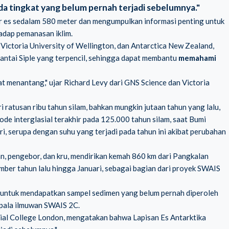
ada tingkat yang belum pernah terjadi sebelumnya."
or es sedalam 580 meter dan mengumpulkan informasi penting untuk
adap pemanasan iklim.
 Victoria University of Wellington, dan Antarctica New Zealand,
Pantai Siple yang terpencil, sehingga dapat membantu
memahami
t menantang," ujar Richard Levy dari GNS Science dan Victoria
i ratusan ribu tahun silam, bahkan mungkin jutaan tahun yang lalu,
de interglasial terakhir pada 125.000 tahun silam, saat Bumi
tri, serupa dengan suhu yang terjadi pada tahun ini akibat perubahan
an, pengebor, dan kru, mendirikan kemah 860 km dari Pangkalan
vember tahun lalu hingga Januari, sebagai bagian dari proyek SWAIS
t, untuk mendapatkan sampel sedimen yang belum pernah diperoleh
epala ilmuwan SWAIS 2C.
rial College London, mengatakan bahwa Lapisan Es Antarktika