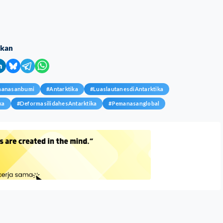
ikan
manasanbumi
#
Antarktika
#
LuaslautanesdiAntarktika
ka
#
DeformasilidahesAntarktika
#
Pemanasanglobal