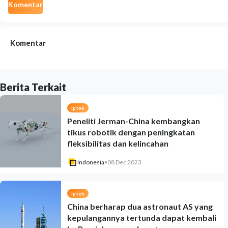
Komentar
Komentar
Berita Terkait
Iptek
Peneliti Jerman-China kembangkan
tikus robotik dengan peningkatan
fleksibilitas dan kelincahan
Indonesia
•
08 Dec 2023
Iptek
China berharap dua astronaut AS yang
kepulangannya tertunda dapat kembali