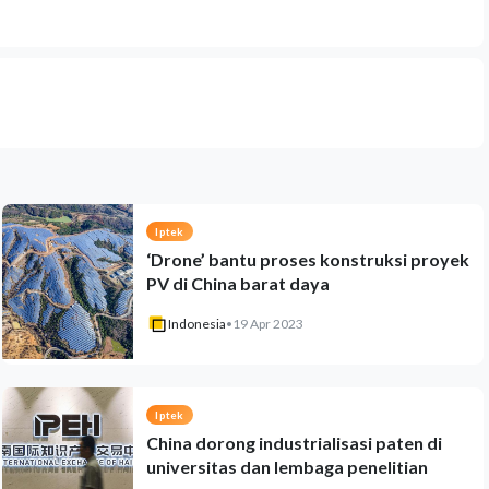
Iptek
‘Drone’ bantu proses konstruksi proyek
PV di China barat daya
Indonesia
•
19 Apr 2023
Iptek
China dorong industrialisasi paten di
universitas dan lembaga penelitian