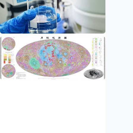
Ilmuwan kembangkan nanopartikel yang
membantu ahli bedah melacak dan
membunuh kanker otak mematikan
Indonesia
•
07 Aug 2026
Iptek
AI kini bisa merancang virus dari nol,
ilmuwan berhasil menciptakan bakteriofag
baru
Indonesia
•
07 Aug 2026
Iptek
China rampungkan peta geologi Bulan skala
1:5.000.000, petakan lebih dari 13.500 kawah
Indonesia
•
07 Aug 2026