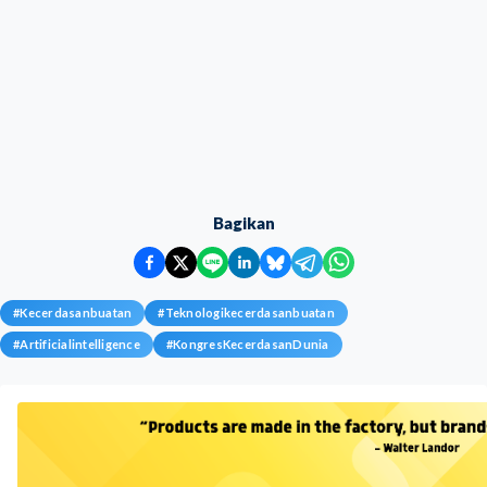
Bagikan
#
Kecerdasanbuatan
#
Teknologikecerdasanbuatan
#
Artificialintelligence
#
KongresKecerdasanDunia