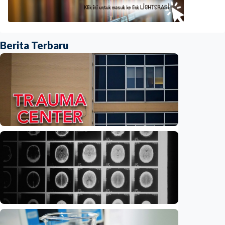
Berita Terbaru
Iptek
Feature – Di tengah riuh IGD, AI bantu
tentukan pasien yang harus didahulukan
Indonesia
•
08 Aug 2026
Iptek