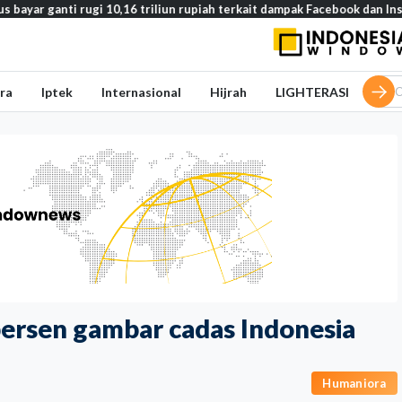
i rugi 10,16 triliun rupiah terkait dampak Facebook dan Instagram pada
ra
Iptek
Internasional
Hijrah
LIGHTERASI
ersen gambar cadas Indonesia
Humaniora