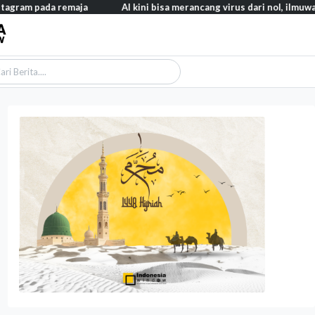
 remaja
AI kini bisa merancang virus dari nol, ilmuwan berhasil 