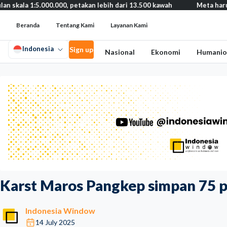
000.000, petakan lebih dari 13.500 kawah
Meta harus bayar gant
Beranda
Tentang Kami
Layanan Kami
Indonesia
Sign up
Nasional
Ekonomi
Humanio
Karst Maros Pangkep simpan 75 p
Indonesia Window
14 July 2025