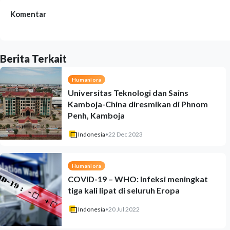
Komentar
Berita Terkait
Humaniora
Universitas Teknologi dan Sains
Kamboja-China diresmikan di Phnom
Penh, Kamboja
Indonesia
•
22 Dec 2023
Humaniora
COVID-19 – WHO: Infeksi meningkat
tiga kali lipat di seluruh Eropa
Indonesia
•
20 Jul 2022