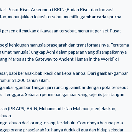
dari Pusat Riset Arkeometri BRIN (Badan Riset dan Inovasi
an, menunjukkan lokasi tersebut memiliki
gambar cadas purba
5 persen ditemukan di kawasan tersebut, menurut periset Pusat
segi kehidupan manusia prasejarah dan transformasinya. Terutama
an umat manusia,” ungkap Adhi dalam paparan yang disampaikannya
ng Maros as the Gateway to Ancient Human in the World’, di
sar, babi beranak, babi kecil dan kepala anoa. Dari gambar-gambar
rumur 51.200 tahun silam.
u gambar-gambar tangan jari runcing. Gambar dengan pola tersebut
esi Tenggara. Sebaran penemuan gambar yang sejenis jari tangan
ejarah (PR APS) BRIN, Muhammad Irfan Mahmud, menjelaskan,
ahuan.
pengetahuan dari orang-orang terdahulu. Contohnya berupa pola
gap orang prasejarah itu hanya duduk di gua dan hidup sekedar