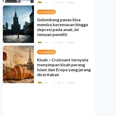
Indonesia
•
06 Aug 2026
Humaniora
Gelombang panas bisa
memicu kecemasan hingga
depresi pada anak, ini
temuan peneliti
Indonesia
•
06 Aug 2026
Humaniora
Kisah – Croissant ternyata
menyimpan kisah perang
Islam dan Eropa yang jarang
diceritakan
Indonesia
•
05 Aug 2026