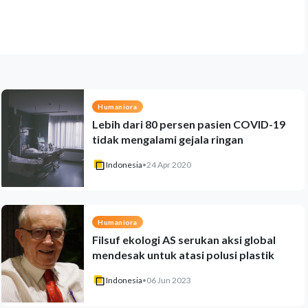
Humaniora
Lebih dari 80 persen pasien COVID-19
tidak mengalami gejala ringan
Indonesia
•
24 Apr 2020
Humaniora
Filsuf ekologi AS serukan aksi global
mendesak untuk atasi polusi plastik
Indonesia
•
06 Jun 2023