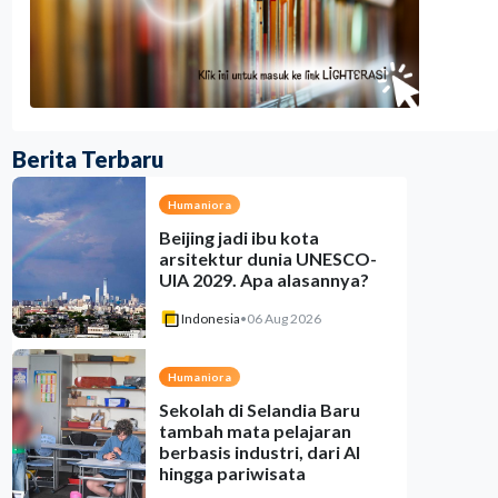
Berita Terbaru
Humaniora
Beijing jadi ibu kota
arsitektur dunia UNESCO-
UIA 2029. Apa alasannya?
Indonesia
•
06 Aug 2026
Humaniora
Sekolah di Selandia Baru
tambah mata pelajaran
berbasis industri, dari AI
hingga pariwisata