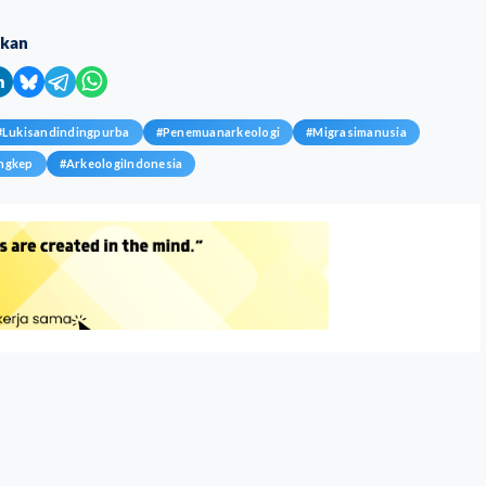
ikan
#
Lukisandindingpurba
#
Penemuanarkeologi
#
Migrasimanusia
ngkep
#
ArkeologiIndonesia