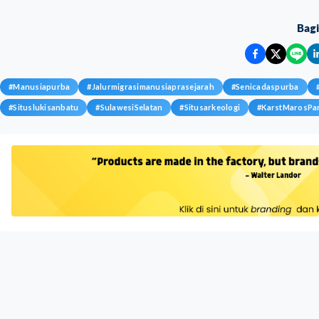
Bag
#
Manusiapurba
#
Jalurmigrasimanusiaprasejarah
#
Senicadaspurba
#
Situslukisanbatu
#
SulawesiSelatan
#
Situsarkeologi
#
KarstMarosPa