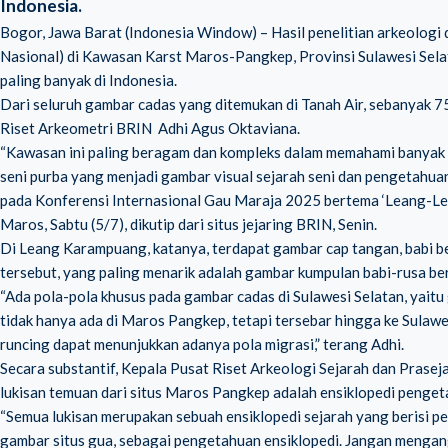
Indonesia.
Bogor, Jawa Barat (Indonesia Window) – Hasil penelitian arkeologi 
Nasional) di Kawasan Karst Maros-Pangkep, Provinsi Sulawesi Selat
paling banyak di Indonesia.
Dari seluruh gambar cadas yang ditemukan di Tanah Air, sebanyak 7
Riset Arkeometri BRIN Adhi Agus Oktaviana.
“Kawasan ini paling beragam dan kompleks dalam memahami banyak 
seni purba yang menjadi gambar visual sejarah seni dan pengetahu
pada Konferensi Internasional Gau Maraja 2025 bertema ‘Leang-Lea
Maros, Sabtu (5/7), dikutip dari
situs jejaring BRIN
, Senin.
Di Leang Karampuang, katanya, terdapat gambar cap tangan, babi be
tersebut, yang paling menarik adalah gambar kumpulan babi-rusa be
“Ada pola-pola khusus pada gambar cadas di Sulawesi Selatan, yait
tidak hanya ada di Maros Pangkep, tetapi tersebar hingga ke Sulaw
runcing dapat menunjukkan adanya pola migrasi,” terang Adhi.
Secara substantif, Kepala Pusat Riset Arkeologi Sejarah dan Pras
lukisan temuan dari situs Maros Pangkep adalah ensiklopedi penget
“Semua lukisan merupakan sebuah ensiklopedi sejarah yang berisi 
gambar situs gua, sebagai pengetahuan ensiklopedi. Jangan mengang