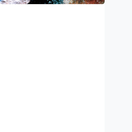
Iptek
Ilmuwan temukan akselerator partikel
terkuat di galaksi, energinya lampaui
perkiraan
Indonesia
•
03 Aug 2026