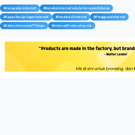
#
Kecepataninternet
#
Koneksiinternetselulertercepatdidunia
#
Kapasitasjaringaninternet
#
Penetrasiinternet
#
Penggunainternet
#
SektorInternetofThings
#
InternetProtocolversi6