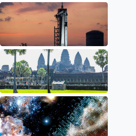
Iptek
Jelang misi bawa pulang sampel Mars, China
siapkan laboratorium perlindungan planet
Indonesia
•
06 Aug 2026
Iptek
Bagian roket Falcon 9 SpaceX akan hantam
Bulan, NASA pastikan Bumi aman
Indonesia
•
05 Aug 2026
Iptek
Saat ASEAN bersiap memasuki era AI,
reformasi layanan publik jadi agenda
bersama
Indonesia
•
05 Aug 2026