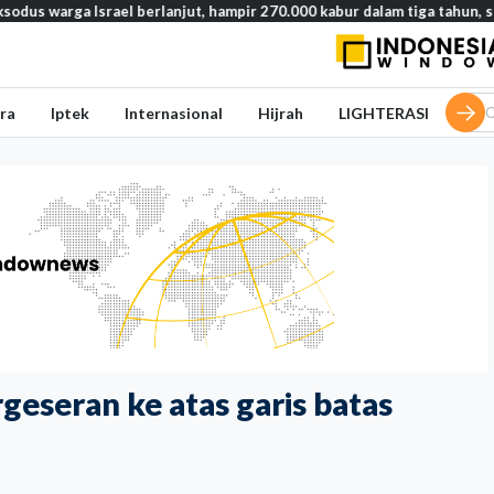
 Israel berlanjut, hampir 270.000 kabur dalam tiga tahun, studi ungka
ra
Iptek
Internasional
Hijrah
LIGHTERASI
rgeseran ke atas garis batas