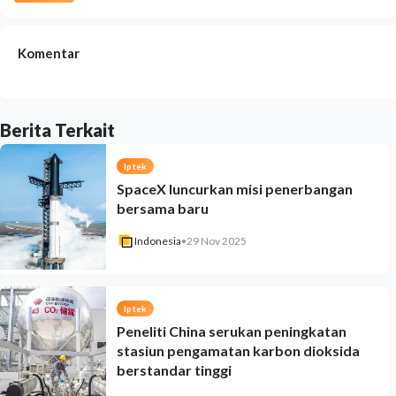
Komentar
Berita Terkait
Iptek
SpaceX luncurkan misi penerbangan
bersama baru
Indonesia
•
29 Nov 2025
Iptek
Peneliti China serukan peningkatan
stasiun pengamatan karbon dioksida
berstandar tinggi