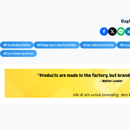
Bag
#
Perubahaniklim
#
Mitigasiperubahaniklim
#
Gariskhatulistiwa
#
Resp
#
Garisbataspohon