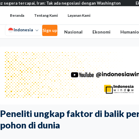
apai, Iran: Tak ada negosiasi dengan Washington
Eksodus warga
Beranda
Tentang Kami
Layanan Kami
Indonesia
Sign up
Nasional
Ekonomi
Humanio
Peneliti ungkap faktor di balik pe
pohon di dunia