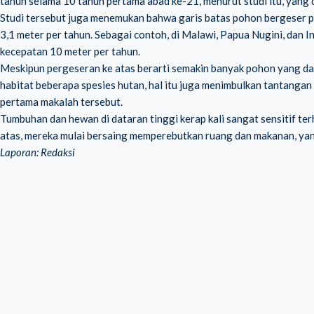
tahun selama 10 tahun pertama abad ke-21, menurut studi itu, yang 
Studi tersebut juga menemukan bahwa garis batas pohon bergeser pa
3,1 meter per tahun. Sebagai contoh, di Malawi, Papua Nugini, dan 
kecepatan 10 meter per tahun.
Meskipun pergeseran ke atas berarti semakin banyak pohon yang da
habitat beberapa spesies hutan, hal itu juga menimbulkan tantangan 
pertama makalah tersebut.
Tumbuhan dan hewan di dataran tinggi kerap kali sangat sensitif te
atas, mereka mulai bersaing memperebutkan ruang dan makanan, ya
Laporan: Redaksi