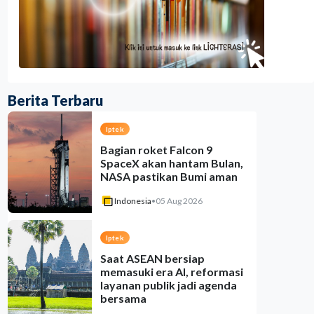
Berita Terbaru
Iptek
Bagian roket Falcon 9
SpaceX akan hantam Bulan,
NASA pastikan Bumi aman
Indonesia
•
05 Aug 2026
Iptek
Saat ASEAN bersiap
memasuki era AI, reformasi
layanan publik jadi agenda
bersama