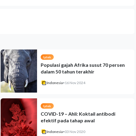
Iptek
Populasi gajah Afrika susut 70 persen
dalam 50 tahun terakhir
Indonesia
•
16 Nov 2024
Iptek
COVID-19 – Ahli: Koktail antibodi
efektif pada tahap awal
Indonesia
•
03 Nov 2020