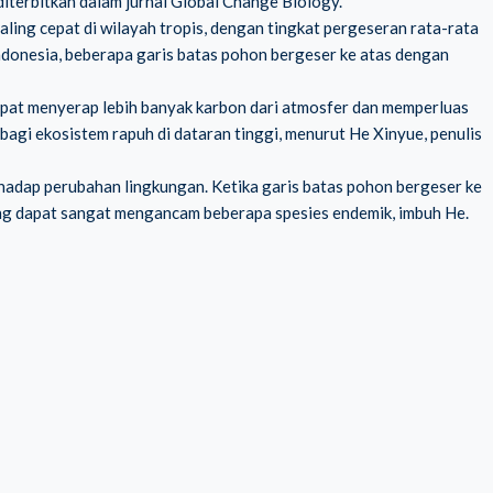
diterbitkan dalam jurnal Global Change Biology.
ling cepat di wilayah tropis, dengan tingkat pergeseran rata-rata
Indonesia, beberapa garis batas pohon bergeser ke atas dengan
pat menyerap lebih banyak karbon dari atmosfer dan memperluas
bagi ekosistem rapuh di dataran tinggi, menurut He Xinyue, penulis
rhadap perubahan lingkungan. Ketika garis batas pohon bergeser ke
ng dapat sangat mengancam beberapa spesies endemik, imbuh He.