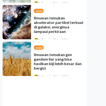
Indonesia
•
05 Aug 2026
Iptek
Ilmuwan temukan
akselerator partikel terkuat
di galaksi, energinya
lampaui perkiraan
Indonesia
•
03 Aug 2026
Iptek
Ilmuwan temukan gen
gandum liar yang bisa
hasilkan biji lebih besar dan
bergizi
Indonesia
•
03 Aug 2026