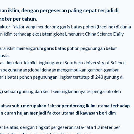
n iklim, dengan pergeseran paling cepat terjadi di
meter per tahun.
faktor-faktor yang mendorong garis batas pohon (treeline) di dunia
 iklim terhadap ekosistem global, menurut China Science Daily
cara iklim memengaruhi garis batas pohon pegunungan belum
usia.
s Ilmu dan Teknik Lingkungan di Southern University of Science
ohon pegunungan global dengan mengumpulkan gambar-gambar
garis batas pohon pegunungan lingkar tertutup di 243 gunung di
ngi sebuah gunung dan kecil kemungkinannya terpengaruh oleh
 bahwa
suhu merupakan faktor pendorong iklim utama terhadap
an curah hujan menjadi faktor utama di kawasan beriklim
r ke atas, dengan tingkat pergeseran rata-rata 1,2 meter per