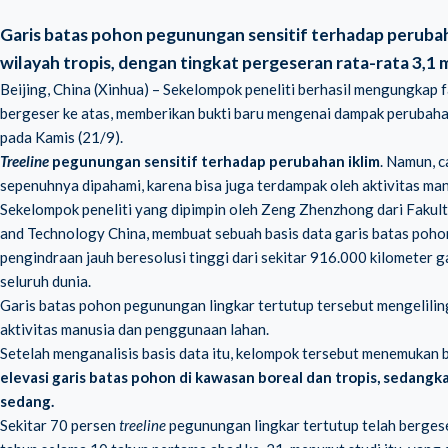
Garis batas pohon pegunungan sensitif terhadap perubaha
wilayah tropis, dengan tingkat pergeseran rata-rata 3,1 
Beijing, China (Xinhua) – Sekelompok peneliti berhasil mengungkap 
bergeser ke atas, memberikan bukti baru mengenai dampak perubahan
pada Kamis (21/9).
Treeline
pegunungan sensitif terhadap perubahan iklim
. Namun, 
sepenuhnya dipahami, karena bisa juga terdampak oleh aktivitas man
Sekelompok peneliti yang dipimpin oleh Zeng Zhenzhong dari Fakulta
and Technology China, membuat sebuah basis data garis batas p
pengindraan jauh beresolusi tinggi dari sekitar 916.000 kilometer 
seluruh dunia.
Garis batas pohon pegunungan lingkar tertutup tersebut mengelili
aktivitas manusia dan penggunaan lahan.
Setelah menganalisis basis data itu, kelompok tersebut menemukan
elevasi garis batas pohon di kawasan boreal dan tropis
, sedangk
sedang.
Sekitar 70 persen
treeline
pegunungan lingkar tertutup telah bergese