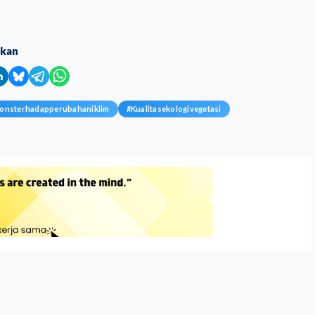
ikan
onsterhadapperubahaniklim
#
Kualitasekologivegetasi