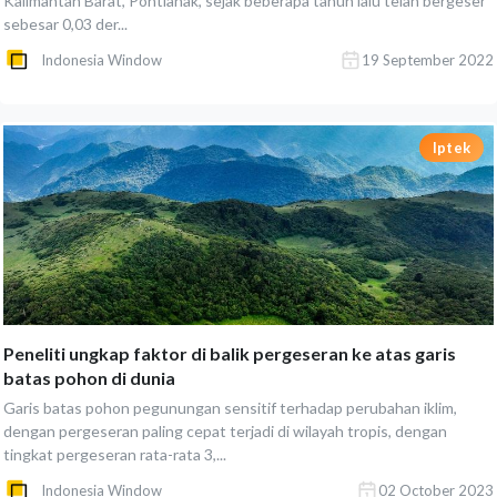
Kalimantan Barat, Pontianak, sejak beberapa tahun lalu telah bergeser
sebesar 0,03 der...
Indonesia Window
19 September 2022
Iptek
Peneliti ungkap faktor di balik pergeseran ke atas garis
batas pohon di dunia
Garis batas pohon pegunungan sensitif terhadap perubahan iklim,
dengan pergeseran paling cepat terjadi di wilayah tropis, dengan
tingkat pergeseran rata-rata 3,...
Indonesia Window
02 October 2023