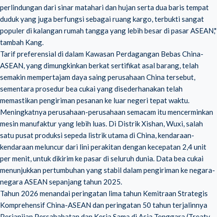
perlindungan dari sinar matahari dan hujan serta dua baris tempat
duduk yang juga berfungsi sebagai ruang kargo, terbukti sangat
populer di kalangan rumah tangga yang lebih besar di pasar ASEAN,"
tambah Kang.
Tarif preferensial di dalam Kawasan Perdagangan Bebas China-
ASEAN, yang dimungkinkan berkat sertifikat asal barang, telah
semakin mempertajam daya saing perusahaan China tersebut,
sementara prosedur bea cukai yang disederhanakan telah
memastikan pengiriman pesanan ke luar negeri tepat waktu.
Meningkatnya perusahaan-perusahaan semacam itu mencerminkan
mesin manufaktur yang lebih luas. Di Distrik Xishan, Wuxi, salah
satu pusat produksi sepeda listrik utama di China, kendaraan-
kendaraan meluncur dari lini perakitan dengan kecepatan 2,4 unit
per menit, untuk dikirim ke pasar di seluruh dunia. Data bea cukai
menunjukkan pertumbuhan yang stabil dalam pengiriman ke negara-
negara ASEAN sepanjang tahun 2025.
Tahun 2026 menandai peringatan lima tahun Kemitraan Strategis
Komprehensif China-ASEAN dan peringatan 50 tahun terjalinnya
Perjanjian Persahabatan dan Kerja Sama di Asia Tenggara (Treaty