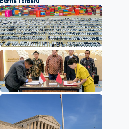
Berita Terbaru
Ekonomi
Fokus Berita – Mengapa produsen EV China
kini lebih sibuk membangun pabrik daripada
menjual mobil?
Indonesia
•
06 Aug 2026
Ekonomi
Madura siap sambut investasi China 6,6
triliun rupiah untuk Kawasan Industri Baru
Indonesia
•
06 Aug 2026