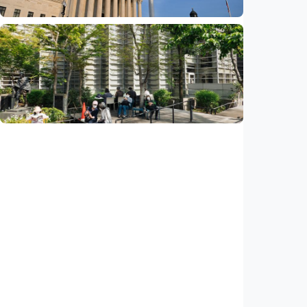
Ekonomi
Pemerintahan Trump kembalikan 1.794
triliun rupiah tarif kepada importir AS,
dampak putusan Mahkamah Agung
Indonesia
•
06 Aug 2026
Ekonomi
Jepang pangkas pajak makanan jadi 1
persen, negara berpotensi kehilangan 1.130
triliun rupiah
Indonesia
•
06 Aug 2026