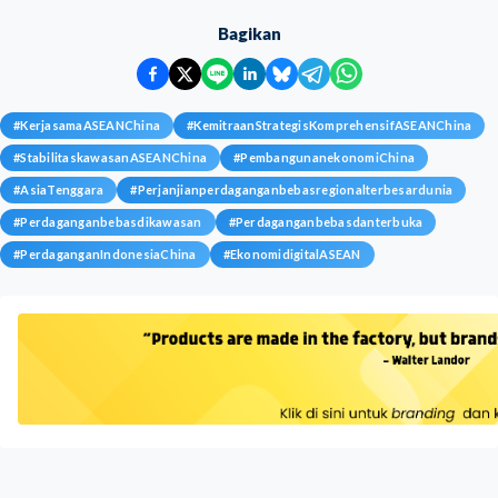
Bagikan
#
KerjasamaASEANChina
#
KemitraanStrategisKomprehensifASEANChina
#
StabilitaskawasanASEANChina
#
PembangunanekonomiChina
#
AsiaTenggara
#
Perjanjianperdaganganbebasregionalterbesardunia
#
Perdaganganbebasdikawasan
#
Perdaganganbebasdanterbuka
#
PerdaganganIndonesiaChina
#
EkonomidigitalASEAN