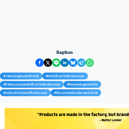
Bagikan
#
Teknologimobillistrik
#
MobillistrikdiIndonesia
#
PeluncuranmobillistrikdiIndonesia
#
Newenergyvehicle
#
IndustriotomotifIndonesia
#
Ekosistemkendaraanlistrik