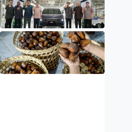
Fokus Berita – Dari Kereta Cepat Jakarta-
Bandung hingga AI, ini alasan citra China
menguat di dunia
Indonesia
•
07 Aug 2026
Ekonomi
Leapmotor mulai produksi mobil listrik di
Indonesia, target 34.000 unit per tahun
Indonesia
•
07 Aug 2026
Ekonomi
Ekspor salak Indonesia ke China naik 208
persen, durian melesat 600 persen
Indonesia
•
07 Aug 2026