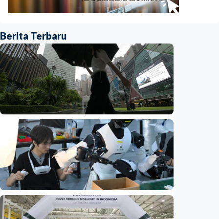
Berita Terbaru
Ekonomi
Biaya usaha naik, perusahaan Singapura
justru lirik Indonesia untuk perluas bisnis
Indonesia
•
07 Aug 2026
Ekonomi