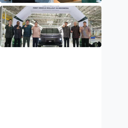
Ekonomi
Fokus Berita – Dari Kereta Cepat Jakarta-
Bandung hingga AI, ini alasan citra China
menguat di dunia
Indonesia
•
07 Aug 2026
Ekonomi
Leapmotor mulai produksi mobil listrik di
Indonesia, target 34.000 unit per tahun
Indonesia
•
07 Aug 2026