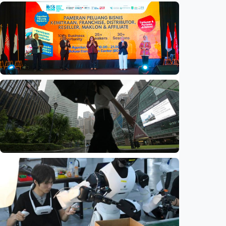
Ekonomi
Mau buka usaha? 100+ ‘brand’ hadir di IBOS
EXPO 2026 Bekasi
Indonesia
•
09 Aug 2026
Ekonomi
Biaya usaha naik, perusahaan Singapura
justru lirik Indonesia untuk perluas bisnis
Indonesia
•
07 Aug 2026