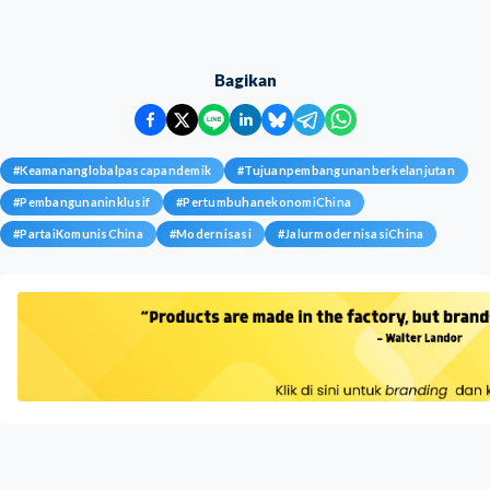
Bagikan
#
Keamananglobalpascapandemik
#
Tujuanpembangunanberkelanjutan
#
Pembangunaninklusif
#
PertumbuhanekonomiChina
#
PartaiKomunisChina
#
Modernisasi
#
JalurmodernisasiChina