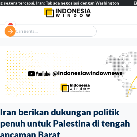
rcapai, Iran: Tak ada negosiasi dengan Washington
Eksodus warg
Iran berikan dukungan politik
penuh untuk Palestina di tengah
ancaman Barat