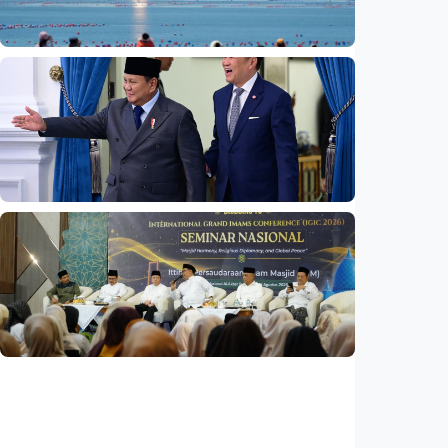
Indonesia
•
05 Aug 2026
Nasional
Satelit Lampung-1 untuk petani, nelayan,
hingga mitigasi bencana
Indonesia
•
05 Aug 2026
Nasional
Indonesia dan Tailan perkuat kemitraan
strategis
Indonesia
•
04 Aug 2026
Nasional
Masjid harus jadi ruang favorit anak muda,
pusat pemberdayaan umat