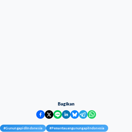
Bagikan
#
GunungapidiIndonesia
#
PemantauangunungapiIndonesia