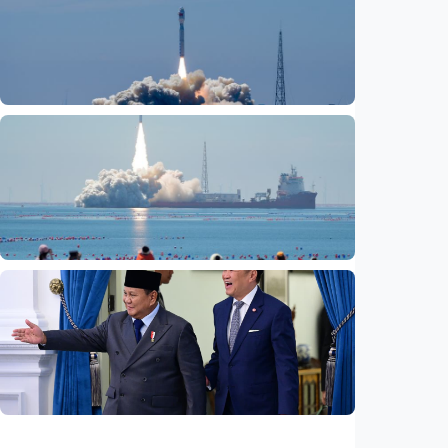
Basarnas akhiri operasi SAR KM Mutiara
Sentosa 2
Indonesia
•
06 Aug 2026
Nasional
Fokus Berita – Lampung-1, satelit AI
Hiperspektral pertama Indonesia, berhasil
diluncurkan ke orbit
Indonesia
•
05 Aug 2026
Nasional
Satelit Lampung-1 untuk petani, nelayan,
hingga mitigasi bencana
Indonesia
•
05 Aug 2026
Nasional