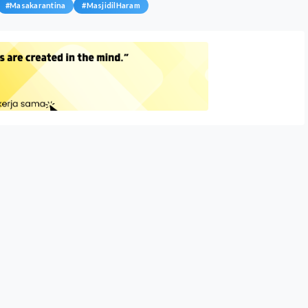
#
Masakarantina
#
MasjidilHaram