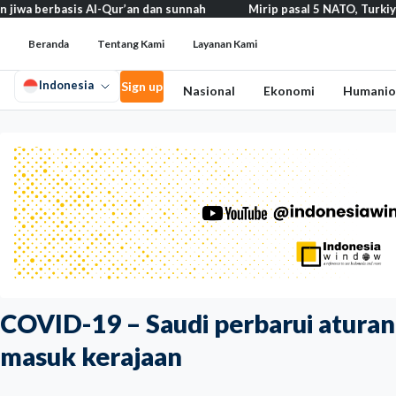
basis Al-Qur’an dan sunnah
Mirip pasal 5 NATO, Turkiye tegaskan
Beranda
Tentang Kami
Layanan Kami
Indonesia
Sign up
Nasional
Ekonomi
Humanio
COVID-19 – Saudi perbarui aturan,
masuk kerajaan