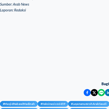
Sumber: Arab News
Laporan: Redaksi
Bag
#
MasjidNabawiMadinah
#
Vaksinasicovid19
#
LayananumrohArabSaudi