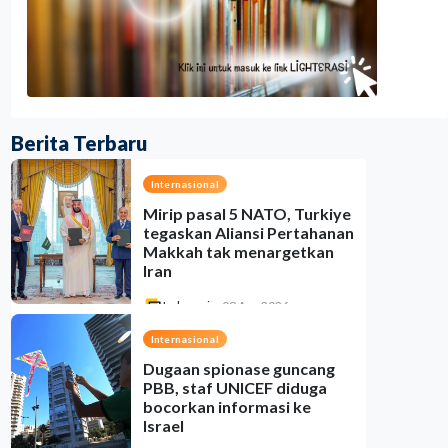
Berita Terbaru
Internasional
Mirip pasal 5 NATO, Turkiye
tegaskan Aliansi Pertahanan
Makkah tak menargetkan
Iran
Indonesia
•
09 Aug 2026
Internasional
Dugaan spionase guncang
PBB, staf UNICEF diduga
bocorkan informasi ke
Israel