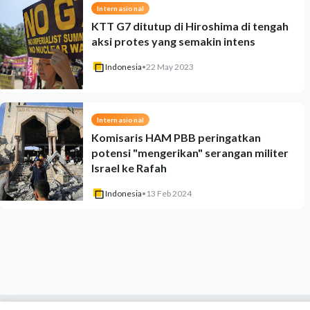
Internasional
KTT G7 ditutup di Hiroshima di tengah
aksi protes yang semakin intens
Indonesia
•
22 May 2023
Internasional
Komisaris HAM PBB peringatkan
potensi "mengerikan" serangan militer
Israel ke Rafah
Indonesia
•
13 Feb 2024