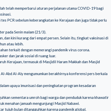
elah telah memperbarui aturan perjalanan utama COVID-19 bagi
sinasi.
i tes PCR sebelum keberangkatan ke Kerajaan dan juga tidak perlu
er pada Senin malam (21/3).
dan kini kurang dari empat persen. Selain itu, tingkat vaksinasi di
un atau lebih.
ahan terkait dengan memerangi pandemik virus corona.
er dan jarak sosial di ruang luar.
uruh Kerajaan, termasuk di Masjidil Haram Makkah dan Masjid
Al-Abd Al-Aly mengumumkan berakhirnya konferensi pers berkala
 dalam upaya imunisasi dan peningkatan program kesadaran
uhkan sementara umroh bagi warga dan penduduk karena khawatir
uk menahan jamaah mengunjungi Masjid Nabawi.
ar tujuh bulan ditangguhkan karena pandemik global.