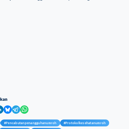
ikan
#
Pencabutanpenangguhanumroh
#
Protokolkesehatanumroh