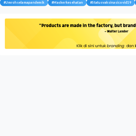
#
Umrohselamapandemik
#
Maskerkesehatan
#
Statusvaksinasicovid19