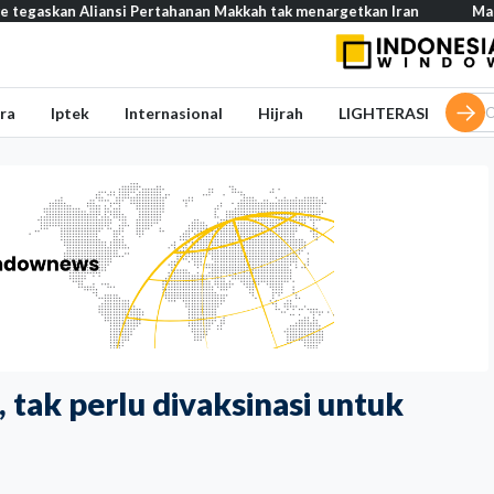
 Aliansi Pertahanan Makkah tak menargetkan Iran
Mau buka usah
ra
Iptek
Internasional
Hijrah
LIGHTERASI
 tak perlu divaksinasi untuk