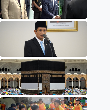
Nasional
Opini - Wacana 'reshuffle' Agustus,
wamenhan bakal diisi sipil? Pakar: Ancaman
hibrida butuh keahlian di luar militer
Indonesia
•
08 Aug 2026
Nasional
Rp4,1 triliun BOS Madrasah & BOP tahap II
segera cair, cek jadwal pengajuannya
Indonesia
•
09 Aug 2026
Nasional
Analisis – Ke mana mengalirnya uang jemaah