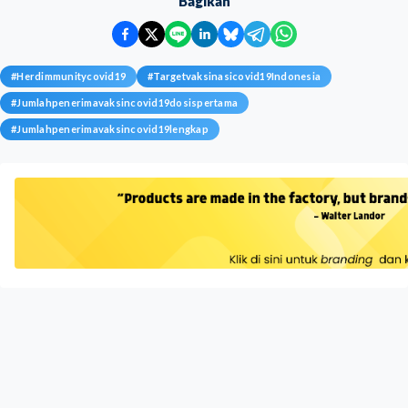
Bagikan
#
Herdimmunitycovid19
#
Targetvaksinasicovid19Indonesia
#
Jumlahpenerimavaksincovid19dosispertama
#
Jumlahpenerimavaksincovid19lengkap