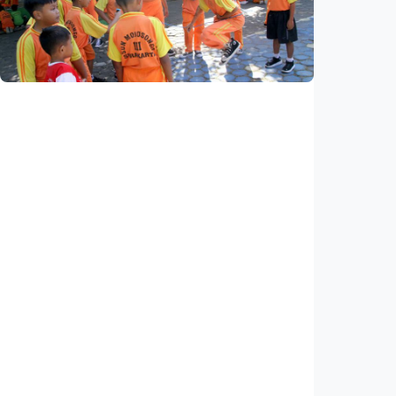
haji Indonesia? Ada potensi ekonomi yang
bisa kembali ke Tanah Air (1 dari 3 tulisan)
Indonesia
•
08 Aug 2026
Nasional
Analisis – Belajar dari Australia: Apa yang
bisa dipelajari Indonesia untuk membenahi
kurikulum?
Indonesia
•
08 Aug 2026