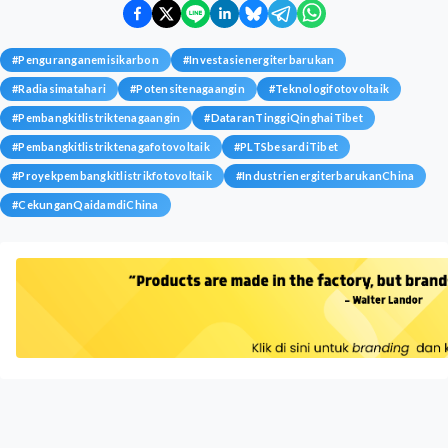
#
Penguranganemisikarbon
#
Investasienergiterbarukan
#
Radiasimatahari
#
Potensitenagaangin
#
Teknologifotovoltaik
#
Pembangkitlistriktenagaangin
#
DataranTinggiQinghaiTibet
#
Pembangkitlistriktenagafotovoltaik
#
PLTSbesardiTibet
#
Proyekpembangkitlistrikfotovoltaik
#
IndustrienergiterbarukanChina
#
CekunganQaidamdiChina