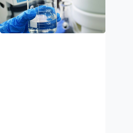
Ilmuwan kembangkan nanopartikel yang
membantu ahli bedah melacak dan
membunuh kanker otak mematikan
Indonesia
•
07 Aug 2026
Iptek
AI kini bisa merancang virus dari nol,
ilmuwan berhasil menciptakan bakteriofag
baru
Indonesia
•
07 Aug 2026