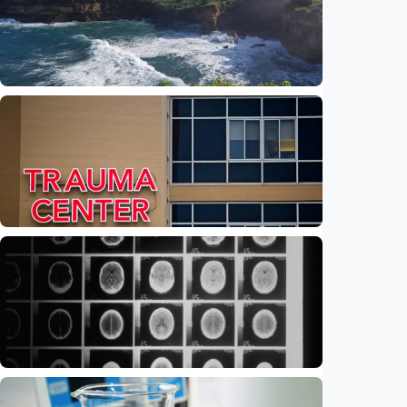
Iptek
Feature – Dari Laut Jawa ke Laut Banda:
Jejak air tawar ungkap rahasia laut
Indonesia
Indonesia
•
09 Aug 2026
Iptek
Feature – Di tengah riuh IGD, AI bantu
tentukan pasien yang harus didahulukan
Indonesia
•
08 Aug 2026
Iptek