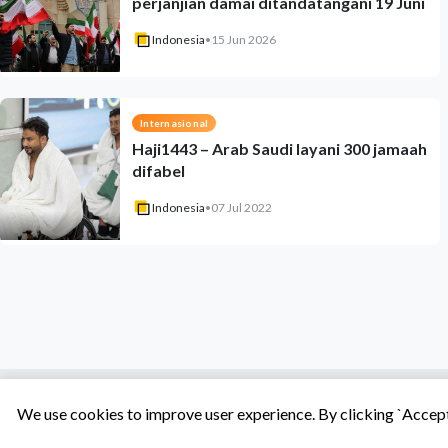
perjanjian damai ditandatangani 19 Juni
Indonesia
•
15 Jun 2026
Internasional
Haji1443 – Arab Saudi layani 300 jamaah
difabel
Indonesia
•
07 Jul 2022
We use cookies to improve user experience. By clicking `Accept 