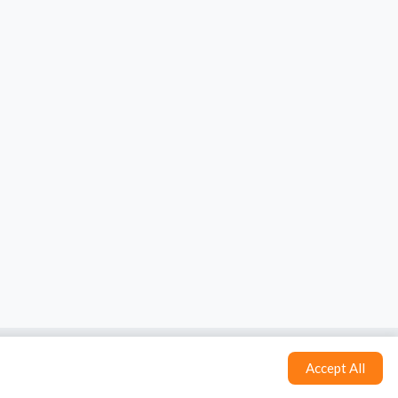
Tentang Kami
Syarat & Ketentuan
Accept All
Hubungi Kami