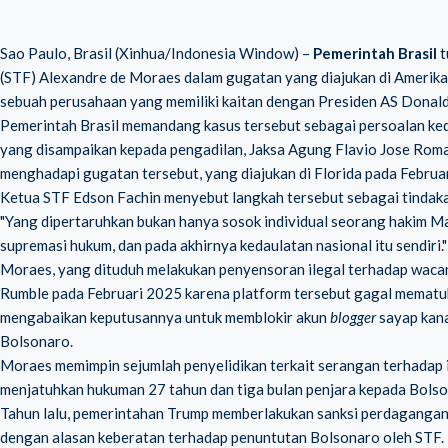
Sao Paulo, Brasil (Xinhua/Indonesia Window) –
Pemerintah Brasil
t
(STF) Alexandre de Moraes dalam gugatan yang diajukan di Amerika 
sebuah perusahaan yang memiliki kaitan dengan Presiden AS Donald T
Pemerintah Brasil memandang kasus tersebut sebagai persoalan ked
yang disampaikan kepada pengadilan, Jaksa Agung Flavio Jose Ro
menghadapi gugatan tersebut, yang diajukan di Florida pada Februa
Ketua STF Edson Fachin menyebut langkah tersebut sebagai tindakan
"Yang dipertaruhkan bukan hanya sosok individual seorang hakim Ma
supremasi hukum, dan pada akhirnya kedaulatan nasional itu sendiri."
Moraes, yang dituduh melakukan penyensoran ilegal terhadap wacan
Rumble pada Februari 2025 karena platform tersebut gagal memat
mengabaikan keputusannya untuk memblokir akun
blogger
sayap kana
Bolsonaro.
Moraes memimpin sejumlah penyelidikan terkait serangan terhadap i
menjatuhkan hukuman 27 tahun dan tiga bulan penjara kepada Bolso
Tahun lalu, pemerintahan Trump memberlakukan sanksi perdagangan 
dengan alasan keberatan terhadap penuntutan Bolsonaro oleh STF.