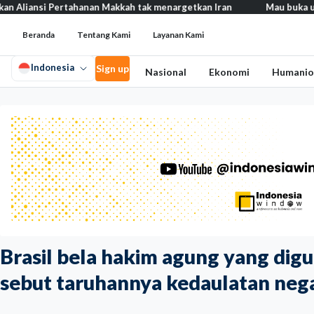
si Pertahanan Makkah tak menargetkan Iran
Mau buka usaha? 100
Beranda
Tentang Kami
Layanan Kami
Indonesia
Sign up
Nasional
Ekonomi
Humanio
Brasil bela hakim agung yang dig
sebut taruhannya kedaulatan neg