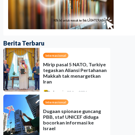
Berita Terbaru
Internasional
Mirip pasal 5 NATO, Turkiye
tegaskan Aliansi Pertahanan
Makkah tak menargetkan
Iran
Indonesia
•
09 Aug 2026
Internasional
Dugaan spionase guncang
PBB, staf UNICEF diduga
bocorkan informasi ke
Israel