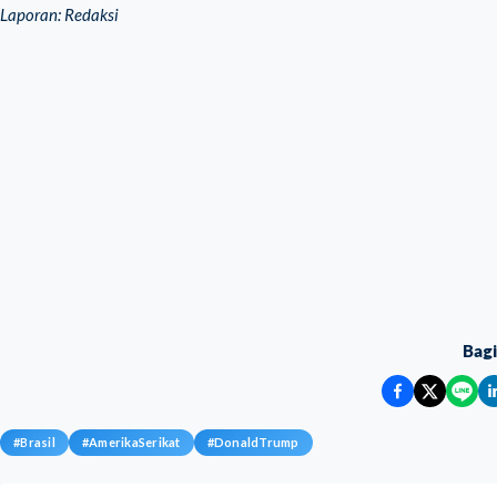
Laporan: Redaksi
Bag
#
Brasil
#
AmerikaSerikat
#
DonaldTrump