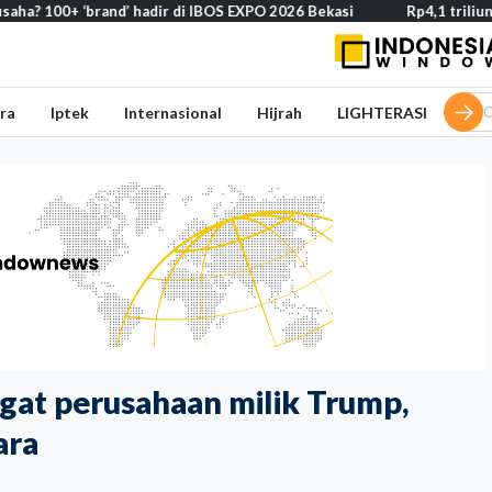
+ ‘brand’ hadir di IBOS EXPO 2026 Bekasi
Rp4,1 triliun BOS Mad
ra
Iptek
Internasional
Hijrah
LIGHTERASI
ugat perusahaan milik Trump,
ara