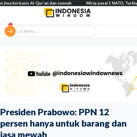
rbasis Al-Qur’an dan sunnah
Mirip pasal 5 NATO, Turkiye tegaska
Presiden Prabowo: PPN 12
persen hanya untuk barang dan
jasa mewah