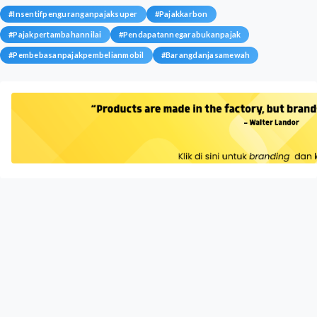
#
Insentifpenguranganpajaksuper
#
Pajakkarbon
#
Pajakpertambahannilai
#
Pendapatannegarabukanpajak
#
Pembebasanpajakpembelianmobil
#
Barangdanjasamewah