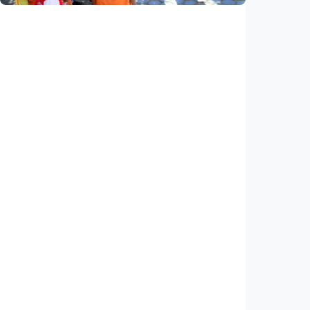
Nasional
Analisis – Belajar dari Australia: Apa yang
bisa dipelajari Indonesia untuk membenahi
kurikulum?
Indonesia
•
08 Aug 2026