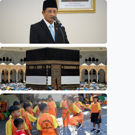
Nasional
Opini - Wacana 'reshuffle' Agustus,
wamenhan bakal diisi sipil? Pakar: Ancaman
hibrida butuh keahlian di luar militer
Indonesia
•
08 Aug 2026
Nasional
Rp4,1 triliun BOS Madrasah & BOP tahap II
segera cair, cek jadwal pengajuannya
Indonesia
•
09 Aug 2026
Nasional
Analisis – Ke mana mengalirnya uang jemaah
haji Indonesia? Ada potensi ekonomi yang
bisa kembali ke Tanah Air (1 dari 3 tulisan)
Indonesia
•
08 Aug 2026