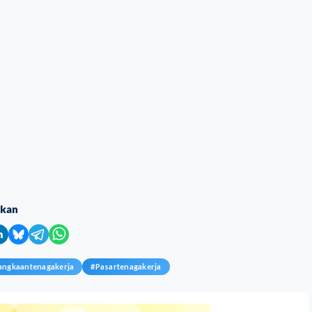
ikan
angkaantenagakerja
#
Pasartenagakerja