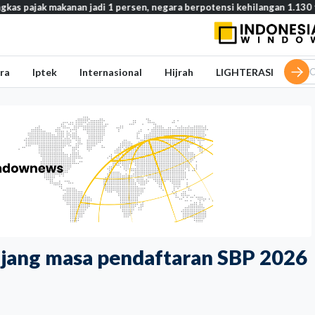
makanan jadi 1 persen, negara berpotensi kehilangan 1.130 triliun rupi
ra
Iptek
Internasional
Hijrah
LIGHTERASI
njang masa pendaftaran SBP 2026