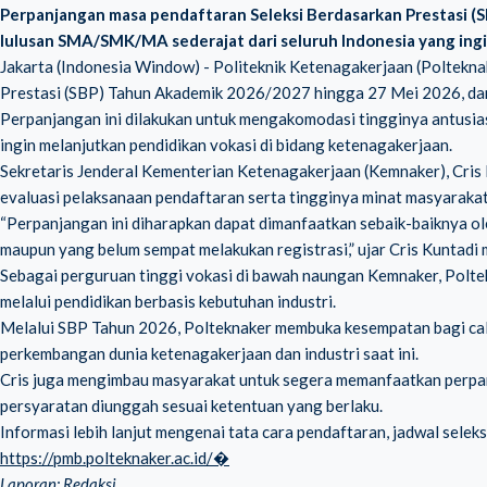
Perpanjangan masa pendaftaran Seleksi Berdasarkan Prestasi (
lulusan SMA/SMK/MA sederajat dari seluruh Indonesia yang ingi
Jakarta (Indonesia Window) - Politeknik Ketenagakerjaan (Poltekn
Prestasi (SBP) Tahun Akademik 2026/2027 hingga 27 Mei 2026, dar
Perpanjangan ini dilakukan untuk mengakomodasi tingginya antusi
ingin melanjutkan pendidikan vokasi di bidang ketenagakerjaan.
Sekretaris Jenderal Kementerian Ketenagakerjaan (Kemnaker), Cris
evaluasi pelaksanaan pendaftaran serta tingginya minat masyarakat
“Perpanjangan ini diharapkan dapat dimanfaatkan sebaik-baiknya o
maupun yang belum sempat melakukan registrasi,” ujar Cris Kuntadi 
Sebagai perguruan tinggi vokasi di bawah naungan Kemnaker, Polt
melalui pendidikan berbasis kebutuhan industri.
Melalui SBP Tahun 2026, Polteknaker membuka kesempatan bagi cal
perkembangan dunia ketenagakerjaan dan industri saat ini.
Cris juga mengimbau masyarakat untuk segera memanfaatkan perpan
persyaratan diunggah sesuai ketentuan yang berlaku.
Informasi lebih lanjut mengenai tata cara pendaftaran, jadwal seleks
https://pmb.polteknaker.ac.id/⁠�
Laporan: Redaksi