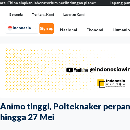
siapkan laboratorium perlindungan planet
Jepang pangkas pajak 
Beranda
Tentang Kami
Layanan Kami
Indonesia
Sign up
Nasional
Ekonomi
Humanio
Animo tinggi, Polteknaker perpa
hingga 27 Mei