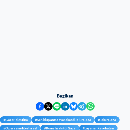
Bagikan
#
GazaPalestina
#
KehidupanmasyarakatdiJalurGaza
#
JalurGaza
#
OperasimiliterIsrael
#
RumahsakitdiGaza
#
Layanankesehatan