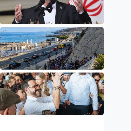
diduga bocorkan informasi ke Israel
Indonesia
•
08 Aug 2026
Internasional
Pezeshkian: Iran siap berdialog, tetapi tak
bisa dipaksa menyerah
Indonesia
•
08 Aug 2026
Internasional
Krisis migran picu konflik baru di Eropa,
Spanyol balik perketat perbatasan Italia
Indonesia
•
08 Aug 2026
Internasional