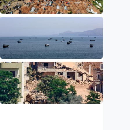
Indonesia
•
07 Aug 2026
Internasional
UNICEF: Wabah Ebola tewaskan 330 anak di
RD Kongo, balita jadi korban terbanyak
Indonesia
•
07 Aug 2026
Internasional
Media Saudi: Iran dan Oman capai
kesepahaman awal untuk buka kembali Selat
Hormuz
Indonesia
•
07 Aug 2026
Internasional
PBB: Serangan Israel ke Lebanon capai titik
tertinggi sejak kesepakatan gencatan