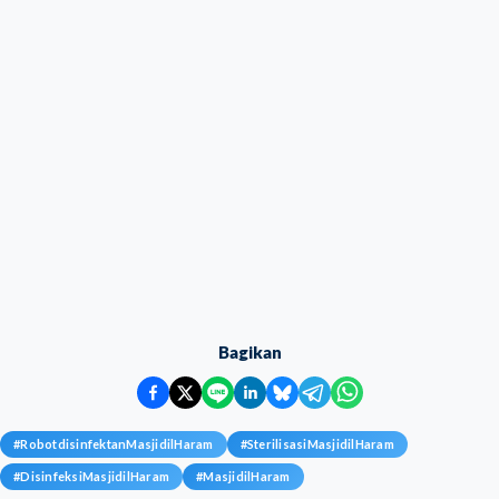
Bagikan
#
RobotdisinfektanMasjidilHaram
#
SterilisasiMasjidilHaram
#
DisinfeksiMasjidilHaram
#
MasjidilHaram