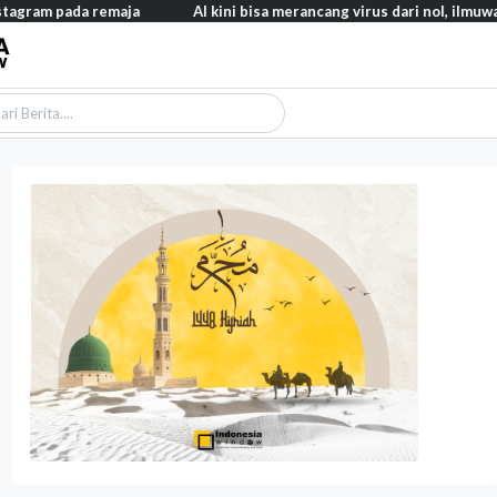
da remaja
AI kini bisa merancang virus dari nol, ilmuwan berhasi