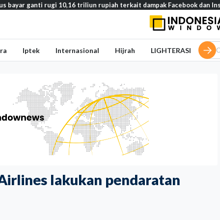
ti rugi 10,16 triliun rupiah terkait dampak Facebook dan Instagram pa
ra
Iptek
Internasional
Hijrah
LIGHTERASI
Airlines lakukan pendaratan