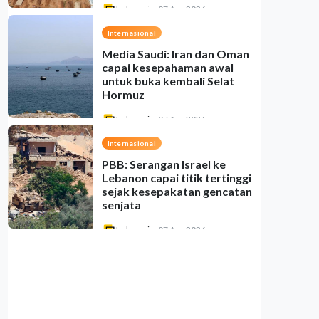
Indonesia
•
07 Aug 2026
Internasional
Media Saudi: Iran dan Oman
capai kesepahaman awal
untuk buka kembali Selat
Hormuz
Indonesia
•
07 Aug 2026
Internasional
PBB: Serangan Israel ke
Lebanon capai titik tertinggi
sejak kesepakatan gencatan
senjata
Indonesia
•
07 Aug 2026