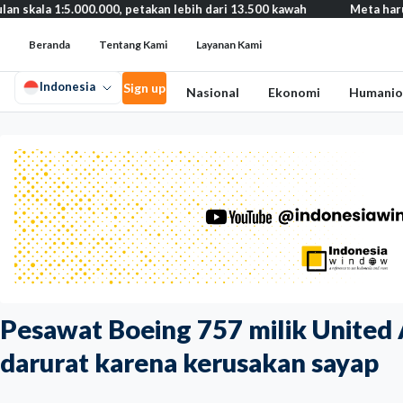
5.000.000, petakan lebih dari 13.500 kawah
Meta harus bayar gan
Beranda
Tentang Kami
Layanan Kami
Indonesia
Sign up
Nasional
Ekonomi
Humanio
Pesawat Boeing 757 milik United 
darurat karena kerusakan sayap