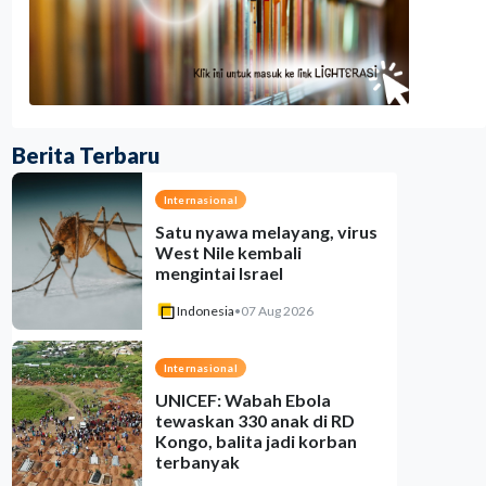
Berita Terbaru
Internasional
Satu nyawa melayang, virus
West Nile kembali
mengintai Israel
Indonesia
•
07 Aug 2026
Internasional
UNICEF: Wabah Ebola
tewaskan 330 anak di RD
Kongo, balita jadi korban
terbanyak