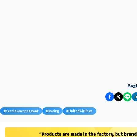
Bag
#
Kecelakaanpesawat
#
Boeing
#
UnitedAirlines