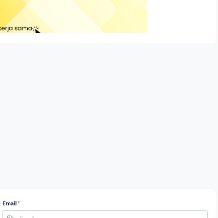
Email
*