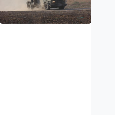
putusan hakim buka jalan bagi deportasi
Indonesia
•
06 Aug 2026
Internasional
Netanyahu bersikeras pertahankan pasukan
di Gaza, tolak draf kesepakatan Trump
Indonesia
•
05 Aug 2026