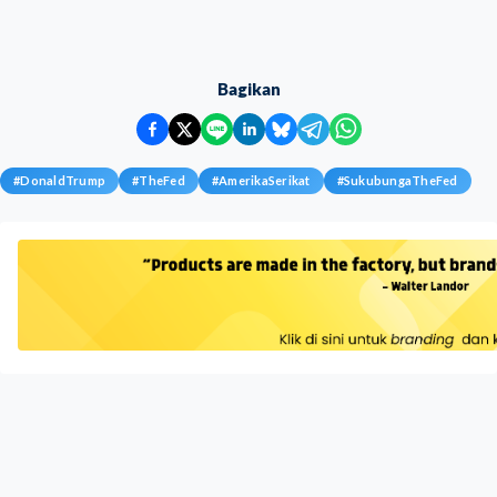
Bagikan
#
DonaldTrump
#
TheFed
#
AmerikaSerikat
#
SukubungaTheFed