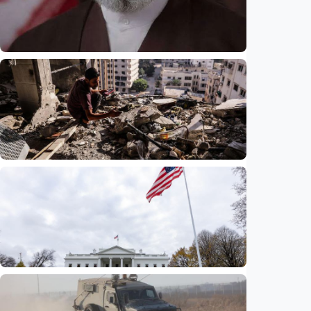
Internasional
Presiden Iran akui sangat sulit
berkomunikasi dengan pemimpin tertinggi
Mojtaba Khamenei di tengah perang
Indonesia
•
06 Aug 2026
Internasional
Agresi Israel kian menggerus kehidupan
Gaza, PBB sebut operasi militer perparah
pengungsian
Indonesia
•
06 Aug 2026
Internasional
Nasib 350.000 warga Haiti di AS terancam,