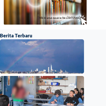
Berita Terbaru
Humaniora
Beijing jadi ibu kota arsitektur dunia
UNESCO-UIA 2029. Apa alasannya?
Indonesia
•
06 Aug 2026