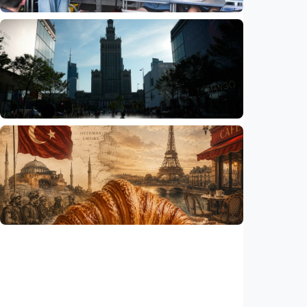
Humaniora
Sekolah di Selandia Baru tambah mata
pelajaran berbasis industri, dari AI hingga
pariwisata
Indonesia
•
06 Aug 2026
Humaniora
Gelombang panas bisa memicu kecemasan
hingga depresi pada anak, ini temuan
peneliti
Indonesia
•
06 Aug 2026
Humaniora
Kisah – Croissant ternyata menyimpan kisah
perang Islam dan Eropa yang jarang
diceritakan