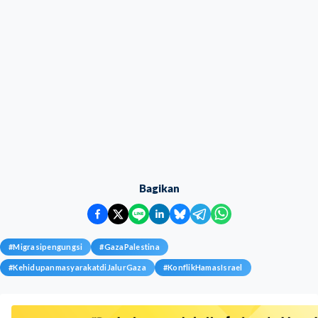
Bagikan
#
Migrasipengungsi
#
GazaPalestina
#
KehidupanmasyarakatdiJalurGaza
#
KonflikHamasIsrael