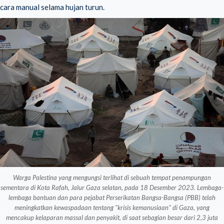
cara manual selama hujan turun.
Warga Palestina yang mengungsi terlihat di sebuah tempat penampungan
sementara di Kota Rafah, Jalur Gaza selatan, pada 18 Desember 2023. Lembaga-
lembaga bantuan dan para pejabat Perserikatan Bangsa-Bangsa (PBB) telah
meningkatkan kewaspadaan tentang "krisis kemanusiaan" di Gaza, yang
mencakup kelaparan massal dan penyakit, di saat sebagian besar dari 2,3 juta