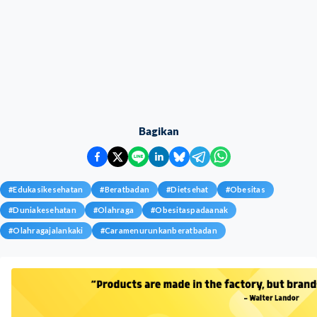
Bagikan
#
Edukasikesehatan
#
Beratbadan
#
Dietsehat
#
Obesitas
#
Duniakesehatan
#
Olahraga
#
Obesitaspadaanak
#
Olahragajalankaki
#
Caramenurunkanberatbadan