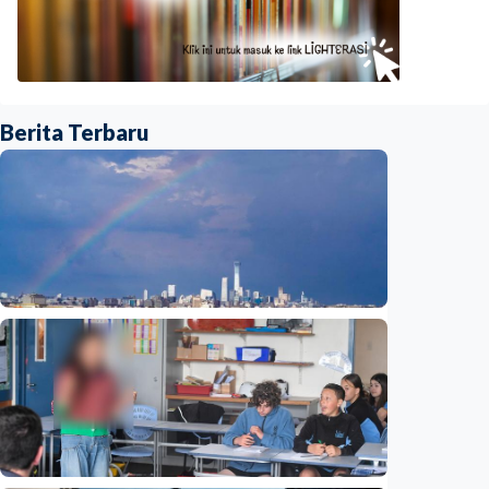
Berita Terbaru
Humaniora
Beijing jadi ibu kota arsitektur dunia
UNESCO-UIA 2029. Apa alasannya?
Indonesia
•
06 Aug 2026