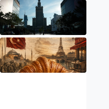
Humaniora
Sekolah di Selandia Baru tambah mata
pelajaran berbasis industri, dari AI hingga
pariwisata
Indonesia
•
06 Aug 2026
Humaniora
Gelombang panas bisa memicu kecemasan
hingga depresi pada anak, ini temuan
peneliti
Indonesia
•
06 Aug 2026
Humaniora
Kisah – Croissant ternyata menyimpan kisah
perang Islam dan Eropa yang jarang
diceritakan
Indonesia
•
05 Aug 2026