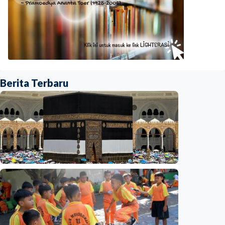
Berita Terbaru
Nasional
Analisis – Ke mana mengalirnya uang jemaah
haji Indonesia? Ada potensi ekonomi yang
bisa kembali ke Tanah Air (1 dari 3 tulisan)