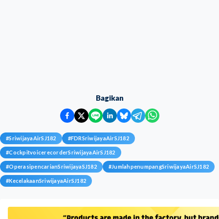
Bagikan
#
SriwijayaAirSJ182
#
FDRSriwijayaAirSJ182
#
CockpitvoicerecorderSriwijayaAirSJ182
#
OperasipencarianSriwijayaSJ182
#
JumlahpenumpangSriwijayaAirSJ182
#
KecelakaanSriwijayaAirSJ182