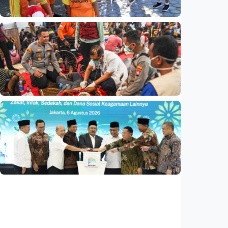
Indonesia
•
08 Aug 2026
Nasional
Analisis – Belajar dari Australia: Apa yang
bisa dipelajari Indonesia untuk membenahi
kurikulum?
Indonesia
•
08 Aug 2026
Nasional
Basarnas akhiri operasi SAR KM Mutiara
Sentosa 2
Indonesia
•
06 Aug 2026
Nasional
Satu data ZIS dan dana sosial keagamaan
lainnya dirilis