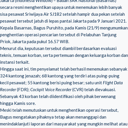
Jakarta (Indonesia Window) – Badan SAR Nasional (Basarnas)
secara resmi menghentikan upaya untuk menemukan lebih banyak
sisa pesawat Sriwijaya Air SJ182 setelah hampir dua pekan setelah
pesawat tersebut jatuh di lepas pantai Jakarta pada 9 Januari 2021.
Kepala Basarnas, Bagus Puruhito, pada Kamis (21/9) mengumumkan
penghentian operasi pencarian tersebut di Pelabuhan Tanjung
Priok, Jakarta pada pukul 16.57 WIB.
Menurut dia, keputusan tersebut diambil berdasarkan evaluasi
teknis, temuan korban, serta pertemuan dengan keluarga korban dan
instansi terkait.
Hingga saat ini, tim penyelamat telah berhasil menemukan sebanyak
324 kantong jenazah; 68 kantong yang terdiri atas puing-puing
kecil pesawat; 55 kantong berisi puing besar; satu unit
Flight Data
Recorder
(FDR);
Cockpit Voice Recorder
(CVR) telah dievakuasi.
Sebanyak 43 korban telah diidentifikasi oleh pihak berwenang
hingga Kamis sore.
Meski telah memutuskan untuk menghentikan operasi tersebut,
Bagus mengatakan pihaknya tetap akan menanggapi dan
menindaklanjuti laporan dari masyarakat yang mungkin melihat atau