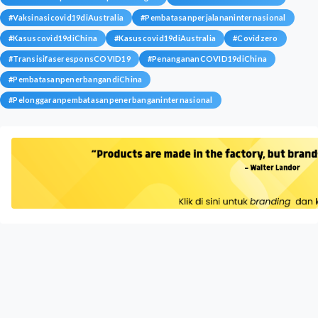
#
Vaksinasicovid19diAustralia
#
Pembatasanperjalananinternasional
#
Kasuscovid19diChina
#
Kasuscovid19diAustralia
#
Covidzero
#
TransisifaseresponsCOVID19
#
PenangananCOVID19diChina
#
PembatasanpenerbangandiChina
#
Pelonggaranpembatasanpenerbanganinternasional