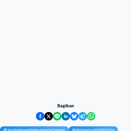
Bagikan
#
Pencabutanpembatasanpenerbangan
#
Vaksinasicovid19diChina