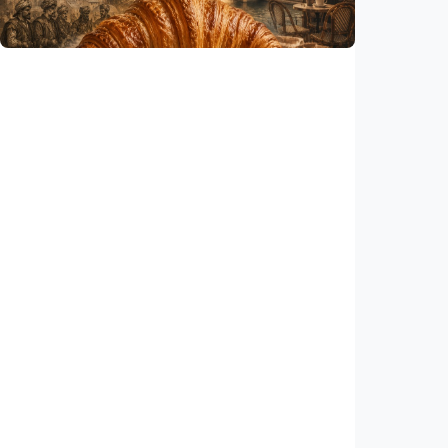
Indonesia
•
06 Aug 2026
Humaniora
Kisah – Croissant ternyata menyimpan kisah
perang Islam dan Eropa yang jarang
diceritakan
Indonesia
•
05 Aug 2026