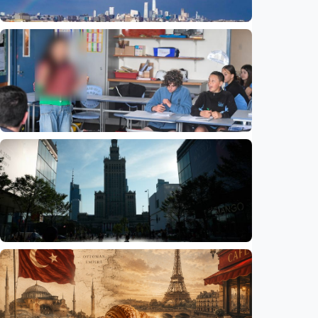
Humaniora
Beijing jadi ibu kota arsitektur dunia
UNESCO-UIA 2029. Apa alasannya?
Indonesia
•
06 Aug 2026
Humaniora
Sekolah di Selandia Baru tambah mata
pelajaran berbasis industri, dari AI hingga
pariwisata
Indonesia
•
06 Aug 2026
Humaniora
Gelombang panas bisa memicu kecemasan
hingga depresi pada anak, ini temuan
peneliti