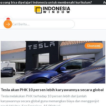
ang bisa dipelajari Indonesia untuk membenahi kurikulum?
Analisis
Ekonomi
Tesla akan PHK 10 persen lebih karyawannya secara global
Tesla melakukan PHK terhadap 10 persen lebih dari jumlah
karyawannya secara global guna memangkas biaya dan menggenjot
produktivitas. San Francisco, AS (Xinhua)...