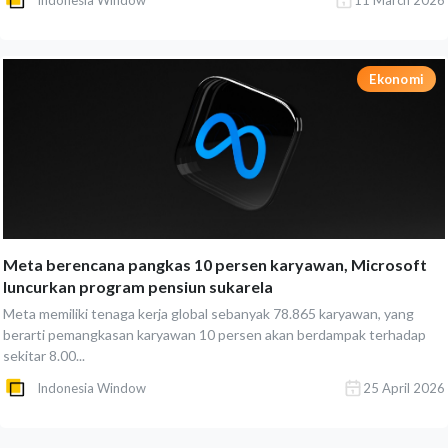
Indonesia Window
11 March 2026
Ekonomi
Meta berencana pangkas 10 persen karyawan, Microsoft
luncurkan program pensiun sukarela
Meta memiliki tenaga kerja global sebanyak 78.865 karyawan, yang
berarti pemangkasan karyawan 10 persen akan berdampak terhadap
sekitar 8.00...
Indonesia Window
25 April 2026