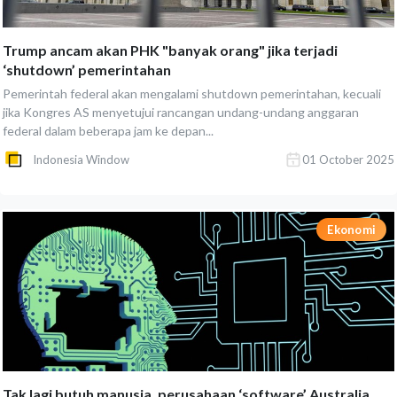
Trump ancam akan PHK "banyak orang" jika terjadi
‘shutdown’ pemerintahan
Pemerintah federal akan mengalami shutdown pemerintahan, kecuali
jika Kongres AS menyetujui rancangan undang-undang anggaran
federal dalam beberapa jam ke depan...
Indonesia Window
01 October 2025
Ekonomi
Tak lagi butuh manusia, perusahaan ‘software’ Australia