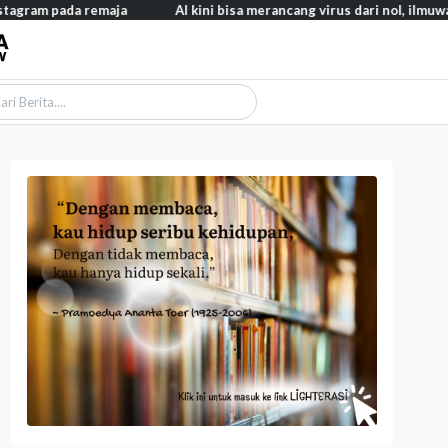
ram pada remaja
AI kini bisa merancang virus dari nol, ilmuwan b