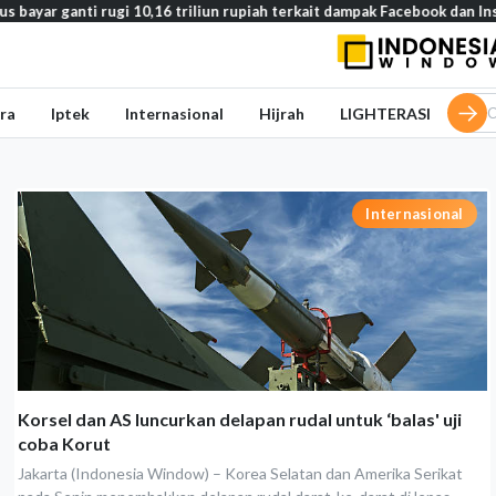
ar ganti rugi 10,16 triliun rupiah terkait dampak Facebook dan Instag
ra
Iptek
Internasional
Hijrah
LIGHTERASI
Internasional
Korsel dan AS luncurkan delapan rudal untuk ‘balas' uji
coba Korut
Jakarta (Indonesia Window) – Korea Selatan dan Amerika Serikat