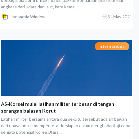
berbagai platform untuk menembakkan kendaraan peluncur luar
angkasa dari udara dan laut, kata keme...
Indonesia Window
31 May 2021
Internasional
AS-Korsel mulai latihan militer terbesar di tengah
serangan balasan Korut
Latihan militer bersama antara dua sekutu tersebut adalah bagian
dari upaya untuk memperketat kesiapan dalam menghadapi uji coba
senjata potensial Korea Utara....