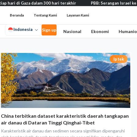
i Gaza dalam 300 hari terakhir
PBB: Serangan Israel ke Lebanon c
Beranda
Tentang Kami
Layanan Kami
Indonesia
Sign up
Nasional
Ekonomi
Humanio
Iptek
China terbitkan dataset karakteristik daerah tangkapan
air danau di Dataran Tinggi Qinghai-Tibet
Karakteristik air danau dan sedimen secara signifikan dipengaruhi