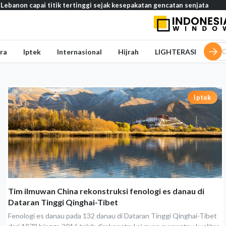
apai titik tertinggi sejak kesepakatan gencatan senjata
Media S
ra
Iptek
Internasional
Hijrah
LIGHTERASI
Iptek
Tim ilmuwan China rekonstruksi fenologi es danau di
Dataran Tinggi Qinghai-Tibet
Fenologi es danau pada 132 danau di Dataran Tinggi Qinghai-Tibet