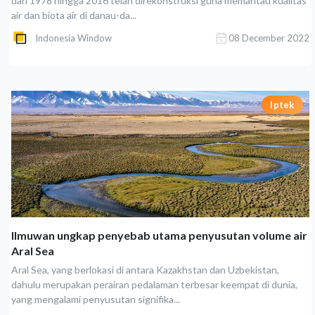
dari 1978 hingga 2016 telah direkonstruksi guna memantau kualitas
air dan biota air di danau-da...
Indonesia Window
08 December 2022
Iptek
Ilmuwan ungkap penyebab utama penyusutan volume air
Aral Sea
Aral Sea, yang berlokasi di antara Kazakhstan dan Uzbekistan,
dahulu merupakan perairan pedalaman terbesar keempat di dunia,
yang mengalami penyusutan signifika...