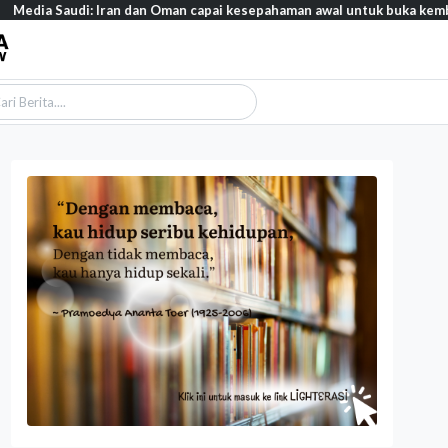
audi: Iran dan Oman capai kesepahaman awal untuk buka kembali Selat