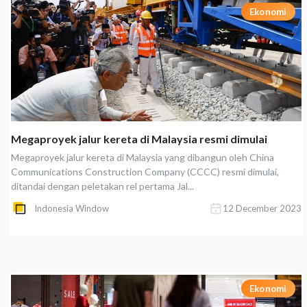
Ekonomi
Megaproyek jalur kereta di Malaysia resmi dimulai
Megaproyek jalur kereta di Malaysia yang dibangun oleh China
Communications Construction Company (CCCC) resmi dimulai,
ditandai dengan peletakan rel pertama Jal...
Indonesia Window
12 December 2023
Ekonomi