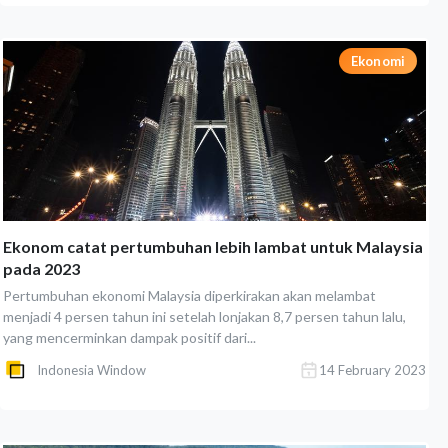
Ekonomi
Ekonom catat pertumbuhan lebih lambat untuk Malaysia
pada 2023
Pertumbuhan ekonomi Malaysia diperkirakan akan melambat
menjadi 4 persen tahun ini setelah lonjakan 8,7 persen tahun lalu,
yang mencerminkan dampak positif dari...
Indonesia Window
14 February 2023