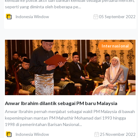
kembali ke politik aktif dan bahkan kembali sebagai perdana menteri,
seperti yang diminta oleh beberapa pe...
Indonesia Window
05 September 2022
Internasional
Anwar Ibrahim dilantik sebagai PM baru Malaysia
Anwar Ibrahim pernah menjabat sebagai wakil PM Malaysia di bawah
kepemimpinan mantan PM Mahathir Mohamad dari 1993 hingga
1998 di pemerintahan Barisan Nasional...
Indonesia Window
25 November 2022