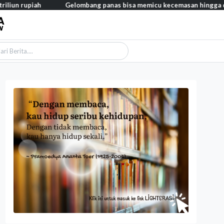
iah
Gelombang panas bisa memicu kecemasan hingga depresi pada