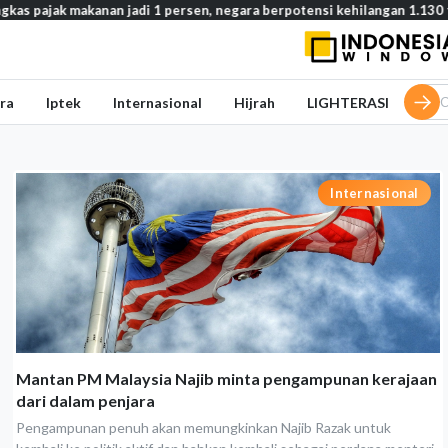
makanan jadi 1 persen, negara berpotensi kehilangan 1.130 triliun rup
ra
Iptek
Internasional
Hijrah
LIGHTERASI
Internasional
Mantan PM Malaysia Najib minta pengampunan kerajaan
dari dalam penjara
Pengampunan penuh akan memungkinkan Najib Razak untuk