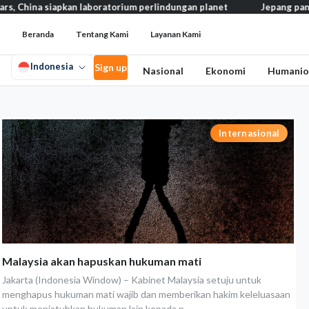
siapkan laboratorium perlindungan planet
Jepang pangkas pajak 
Beranda
Tentang Kami
Layanan Kami
Indonesia
Sign up
Nasional
Ekonomi
Humanio
Internasional
Malaysia akan hapuskan hukuman mati
Jakarta (Indonesia Window) – Kabinet Malaysia setuju untuk
menghapus hukuman mati wajib dan memberikan hakim keleluasaan
untuk menjatuhkan hukuman lain kepada p...