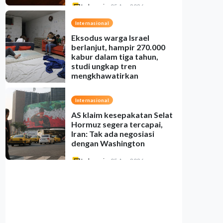
Indonesia
•
05 Aug 2026
Internasional
Eksodus warga Israel
berlanjut, hampir 270.000
kabur dalam tiga tahun,
studi ungkap tren
mengkhawatirkan
Indonesia
•
05 Aug 2026
Internasional
AS klaim kesepakatan Selat
Hormuz segera tercapai,
Iran: Tak ada negosiasi
dengan Washington
Indonesia
•
05 Aug 2026