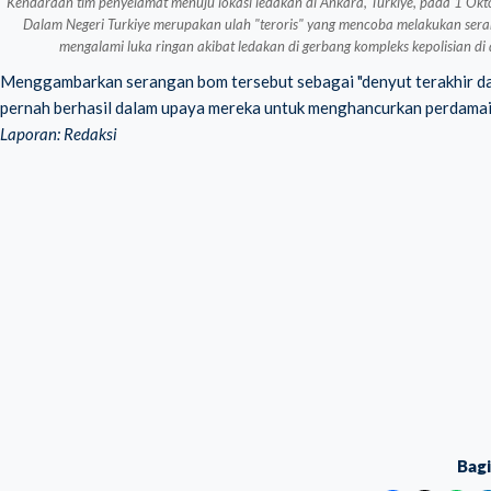
Kendaraan tim penyelamat menuju lokasi ledakan di Ankara, Turkiye, pada 1 Ok
Dalam Negeri Turkiye merupakan ulah "teroris" yang mencoba melakukan serang
mengalami luka ringan akibat ledakan di gerbang kompleks kepolisian di
Menggambarkan serangan bom tersebut sebagai "denyut terakhir dar
pernah berhasil dalam upaya mereka untuk menghancurkan perdama
Laporan: Redaksi
Bag