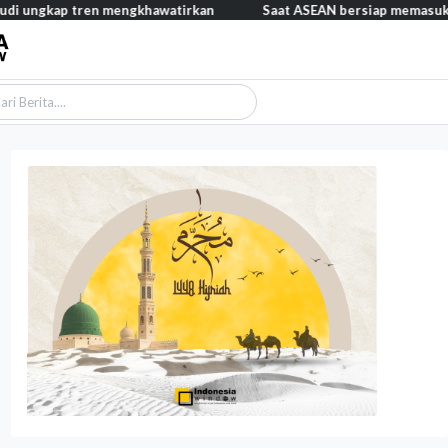
engkhawatirkan
Saat ASEAN bersiap memasuki era AI, reformasi l