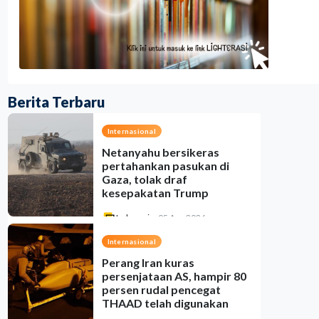
Berita Terbaru
Internasional
Netanyahu bersikeras
pertahankan pasukan di
Gaza, tolak draf
kesepakatan Trump
Indonesia
•
05 Aug 2026
Internasional
Perang Iran kuras
persenjataan AS, hampir 80
persen rudal pencegat
THAAD telah digunakan