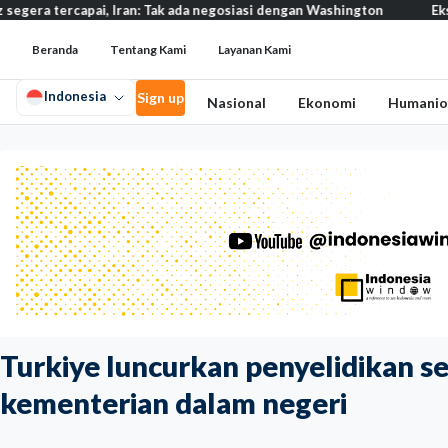
ran: Tak ada negosiasi dengan Washington
Eksodus warga Israel 
Beranda
Tentang Kami
Layanan Kami
Indonesia
Sign up
Nasional
Ekonomi
Humanio
Turkiye luncurkan penyelidikan s
kementerian dalam negeri