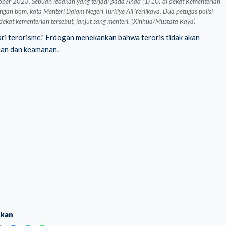
tober 2023. Sebuah ledakan yang terjadi pada Ahad (1/10) di dekat Kementerian
an bom, kata Menteri Dalam Negeri Turkiye Ali Yerlikaya. Dua petugas polisi
 dekat kementerian tersebut, lanjut sang menteri. (Xinhua/Mustafa Kaya)
i terorisme," Erdogan menekankan bahwa teroris tidak akan
ian dan keamanan.
ikan