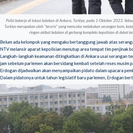
Polisi bekerja di lokasi ledakan di Ankara, Turkiye, pada 1 Oktober 2023. Se
Turkiye merupakan ulah "teroris" yang mencoba melakukan serangan bom, kata M
ringan akibat ledakan di gerbang kompleks kepolisian di dekat k
Belum ada kelompok yang mengaku bertanggung jawab atas seranga
NTV melansir aparat kepolisian menutup area tempat tim penjinak b
Langkah-langkah keamanan ditingkatkan di Ankara usai serangan ter
jam sebelum parlemen akan bersidang kembali setelah reses musim p
Erdogan dijadwalkan akan menyampaikan pidato dalam upacara pembu
Dalam pidatonya untuk tahun legislatif baru parlemen, Erdogan berte