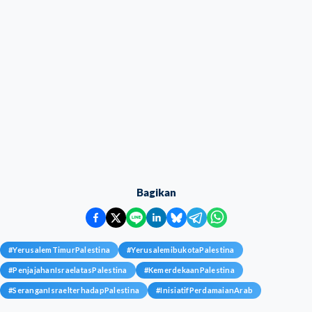
Bagikan
#
YerusalemTimurPalestina
#
YerusalemibukotaPalestina
#
PenjajahanIsraelatasPalestina
#
KemerdekaanPalestina
#
SeranganIsraelterhadapPalestina
#
InisiatifPerdamaianArab