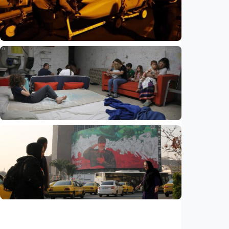
di Gaza, tolak draf kesepakatan Trump
Indonesia
•
05 Aug 2026
Internasional
Perang Iran kuras persenjataan AS, hampir
80 persen rudal pencegat THAAD telah
digunakan
Indonesia
•
05 Aug 2026
Internasional
Eksodus warga Israel berlanjut, hampir
270.000 kabur dalam tiga tahun, studi
ungkap tren mengkhawatirkan
Indonesia
•
05 Aug 2026
Internasional