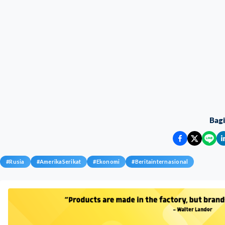
Bag
#
Rusia
#
AmerikaSerikat
#
Ekonomi
#
Beritainternasional