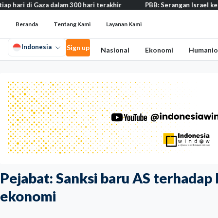
za dalam 300 hari terakhir
PBB: Serangan Israel ke Lebanon capai
Beranda
Tentang Kami
Layanan Kami
Indonesia
Sign up
Nasional
Ekonomi
Humanio
Pejabat: Sanksi baru AS terhadap 
ekonomi