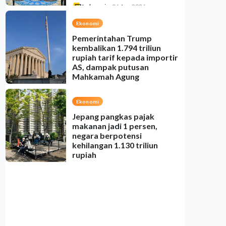
Indonesia
•
06 Aug 2026
Ekonomi
Pemerintahan Trump
kembalikan 1.794 triliun
rupiah tarif kepada importir
AS, dampak putusan
Mahkamah Agung
Indonesia
•
06 Aug 2026
Ekonomi
Jepang pangkas pajak
makanan jadi 1 persen,
negara berpotensi
kehilangan 1.130 triliun
rupiah
Indonesia
•
06 Aug 2026