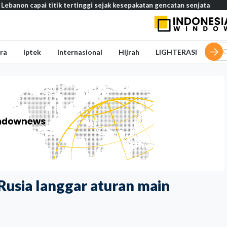
 titik tertinggi sejak kesepakatan gencatan senjata
Media Saudi
ra
Iptek
Internasional
Hijrah
LIGHTERASI
Rusia langgar aturan main