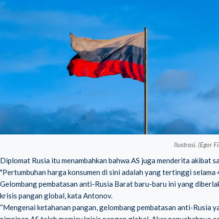
Ilustrasi. (Egor F
Diplomat Rusia itu menambahkan bahwa AS juga menderita akibat san
"Pertumbuhan harga konsumen di sini adalah yang tertinggi selama 4
Gelombang pembatasan anti-Rusia Barat baru-baru ini yang diberlak
krisis pangan global, kata Antonov.
“Mengenai ketahanan pangan, gelombang pembatasan anti-Rusia yang
pimpinan AS telah memicu krisis pangan global. Akar penyebabnya 