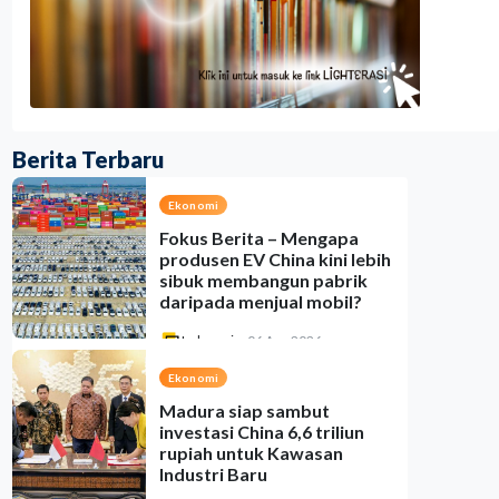
Berita Terbaru
Ekonomi
Fokus Berita – Mengapa
produsen EV China kini lebih
sibuk membangun pabrik
daripada menjual mobil?
Indonesia
•
06 Aug 2026
Ekonomi
Madura siap sambut
investasi China 6,6 triliun
rupiah untuk Kawasan
Industri Baru