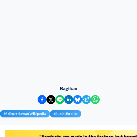
Bagikan
#
EditorrelawanWikipedia
#
RusiaUkraina