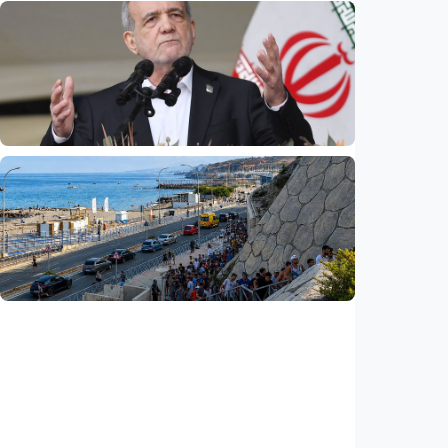
Internasional
Dugaan spionase guncang PBB, staf UNICEF
diduga bocorkan informasi ke Israel
Indonesia
•
08 Aug 2026
Internasional
Pezeshkian: Iran siap berdialog, tetapi tak
bisa dipaksa menyerah
Indonesia
•
08 Aug 2026
Internasional
Krisis migran picu konflik baru di Eropa,
Spanyol balik perketat perbatasan Italia
Indonesia
•
08 Aug 2026