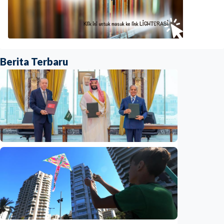
Berita Terbaru
Internasional
Mirip pasal 5 NATO, Turkiye tegaskan
Aliansi Pertahanan Makkah tak
menargetkan Iran
Indonesia
•
09 Aug 2026