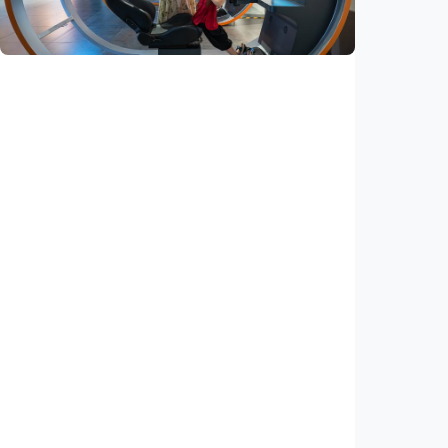
Indonesia
•
07 Aug 2026
Iptek
Jelang misi bawa pulang sampel Mars, China
siapkan laboratorium perlindungan planet
Indonesia
•
06 Aug 2026