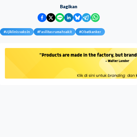
Bagikan
#
Ujiklinisvaksin
#
Fasilitasrumahsakit
#
Obatkanker