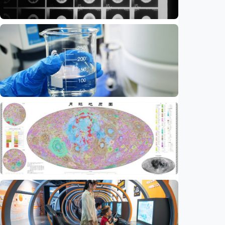
Iptek
Ilmuwan kembangkan nanopartikel yang
membantu ahli bedah melacak dan
membunuh kanker otak mematikan
Indonesia
•
07 Aug 2026
Iptek
AI kini bisa merancang virus dari nol,
ilmuwan berhasil menciptakan bakteriofag
baru
Indonesia
•
07 Aug 2026
Iptek
China rampungkan peta geologi Bulan skala
1:5.000.000, petakan lebih dari 13.500 kawah