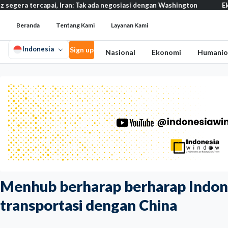
rcapai, Iran: Tak ada negosiasi dengan Washington
Eksodus warg
Beranda
Tentang Kami
Layanan Kami
Indonesia
Sign up
Nasional
Ekonomi
Humanio
Menhub berharap berharap Indone
transportasi dengan China