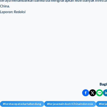
seraya menambahkan bahwa dia mengharapkan lebih banyak investasi
China.
Laporan: Redaksi
Bag
#
KeretacepatJakartaBandung
#
KerjasamaindustriChinaIndonesia
#
Kerj