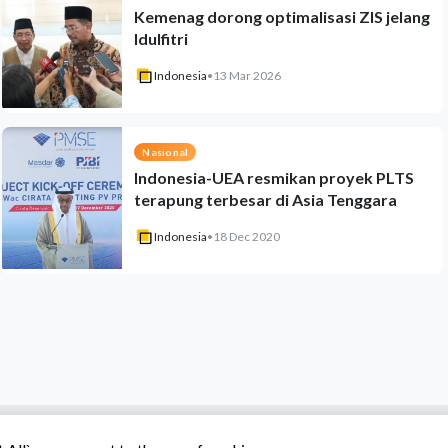
Kemenag dorong optimalisasi ZIS jelang
Idulfitri
Indonesia
•
13 Mar 2026
Nasional
Indonesia-UEA resmikan proyek PLTS
terapung terbesar di Asia Tenggara
Indonesia
•
18 Dec 2020