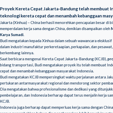
Proyek Kereta Cepat Jakarta-Bandung telah membuat In
teknologi kereta cepat dan menambah kebanggaan masya
Jakarta (Xinhua) – China berhasil menorehkan pencapaian besar di 
memperdalam kerja sama dengan China, demikian disampaikan oleh
M
Karya Sumadi
.
Budi mengatakan kepada Xinhua dalam sebuah wawancara eksklusif d
dalam industri manufaktur perkeretaapian, perkapalan, dan pesawat
berkembang lainnya.
Saat berbicara mengenai Kereta Cepat Jakarta-Bandung (KCJB),
pro
bidang transportasi, Budi mengatakan proyek itu telah membuat Ind
cepat dan menambah kebanggaan masyarakat Indonesia.
Budi mengatakan KCJB mempersingkat waktu perjalanan antara Jaka
pertukaran antarmasyarakat regional dan mendorong sektor pembang
Dia mengatakan bahwa profesionalisme dan dedikasi yang ditunjukkan
pembelajaran, dan Indonesia berharap dapat terus menjalin kerja s
KCJB.
Indonesia juga berharap dapat memperluas kerja sama dengan China 