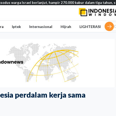
a Israel berlanjut, hampir 270.000 kabur dalam tiga tahun, studi ungk
ra
Iptek
Internasional
Hijrah
LIGHTERASI
sia perdalam kerja sama