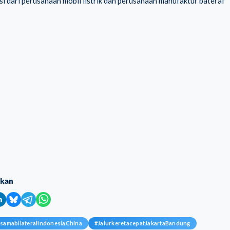
 dari perusahaan mobil listrik dan perusahaan manufaktur baterai
ikan
asamabilateralIndonesiaChina
#
JalurkeretacepatJakartaBandung