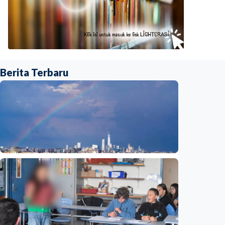
Berita Terbaru
Humaniora
Beijing jadi ibu kota arsitektur dunia
UNESCO-UIA 2029. Apa alasannya?
Indonesia
•
06 Aug 2026