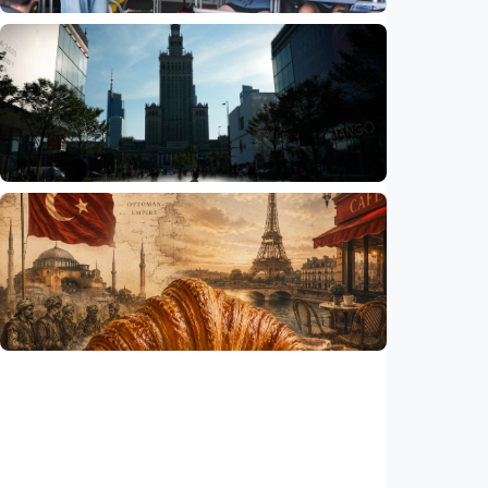
Humaniora
Sekolah di Selandia Baru tambah mata
pelajaran berbasis industri, dari AI hingga
pariwisata
Indonesia
•
06 Aug 2026
Humaniora
Gelombang panas bisa memicu kecemasan
hingga depresi pada anak, ini temuan
peneliti
Indonesia
•
06 Aug 2026
Humaniora
Kisah – Croissant ternyata menyimpan kisah
perang Islam dan Eropa yang jarang
diceritakan