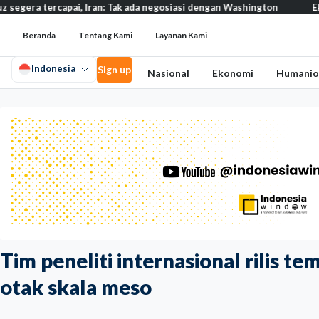
capai, Iran: Tak ada negosiasi dengan Washington
Eksodus warga
Beranda
Tentang Kami
Layanan Kami
Indonesia
Sign up
Nasional
Ekonomi
Humanio
Tim peneliti internasional rilis 
otak skala meso