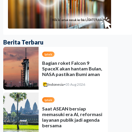
Berita Terbaru
Iptek
Bagian roket Falcon 9
SpaceX akan hantam Bulan,
NASA pastikan Bumi aman
Indonesia
•
05 Aug 2026
Iptek
Saat ASEAN bersiap
memasuki era AI, reformasi
layanan publik jadi agenda
bersama