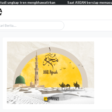
ap tren mengkhawatirkan
Saat ASEAN bersiap memasuki era AI, re