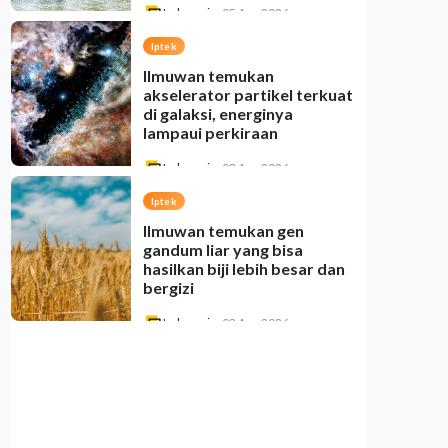
Indonesia
•
05 Aug 2026
Iptek
Ilmuwan temukan
akselerator partikel terkuat
di galaksi, energinya
lampaui perkiraan
Indonesia
•
03 Aug 2026
Iptek
Ilmuwan temukan gen
gandum liar yang bisa
hasilkan biji lebih besar dan
bergizi
Indonesia
•
03 Aug 2026