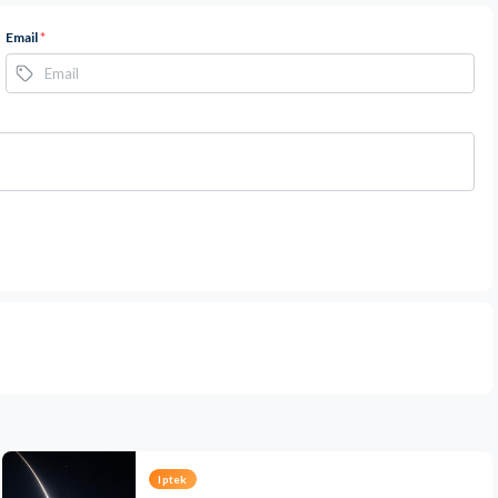
Email
*
Iptek