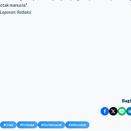
otak manusia."
Laporan: Redaksi
Bag
#
Otak
#
Primata
#
Sistemsaraf
#
Atlasotak