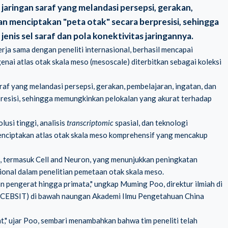
jaringan saraf yang melandasi persepsi, gerakan,
n menciptakan "peta otak" secara berpresisi, sehingga
nis sel saraf dan pola konektivitas jaringannya.
rja sama dengan peneliti internasional, berhasil mencapai
nai atlas otak skala meso (mesoscale) diterbitkan sebagai koleksi
raf yang melandasi persepsi, gerakan, pembelajaran, ingatan, dan
resisi, sehingga memungkinkan pelokalan yang akurat terhadap
usi tinggi, analisis
transcriptomic
spasial, dan teknologi
l menciptakan atlas otak skala meso komprehensif yang mencakup
uka, termasuk Cell and Neuron, yang menunjukkan peningkatan
ional dalam penelitian pemetaan otak skala meso.
n pengerat hingga primata," ungkap Muming Poo, direktur ilmiah di
gy (CEBSIT) di bawah naungan Akademi Ilmu Pengetahuan China
t," ujar Poo, sembari menambahkan bahwa tim peneliti telah