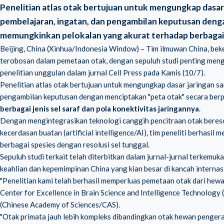
Penelitian atlas otak bertujuan untuk mengungkap dasar 
pembelajaran, ingatan, dan pengambilan keputusan denga
memungkinkan pelokalan yang akurat terhadap berbagai je
Beijing, China (Xinhua/Indonesia Window) – Tim ilmuwan China, beke
terobosan dalam pemetaan otak, dengan sepuluh studi penting menge
penelitian unggulan dalam jurnal Cell Press pada Kamis (10/7).
Penelitian atlas otak bertujuan untuk mengungkap dasar jaringan sa
pengambilan keputusan dengan menciptakan "peta otak" secara berp
berbagai jenis sel saraf dan pola konektivitas jaringannya
.
Dengan mengintegrasikan teknologi canggih pencitraan otak beresol
kecerdasan buatan (artificial intelligence/AI), tim peneliti berhasi
berbagai spesies dengan resolusi sel tunggal.
Sepuluh studi terkait telah diterbitkan dalam jurnal-jurnal terkem
keahlian dan kepemimpinan China yang kian besar di kancah internas
"Penelitian kami telah berhasil memperluas pemetaan otak dari hewa
Center for Excellence in Brain Science and Intelligence Technolo
(Chinese Academy of Sciences/CAS).
"Otak primata jauh lebih kompleks dibandingkan otak hewan pengera