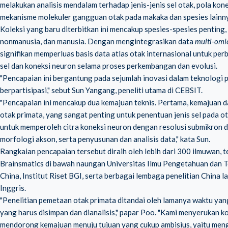
melakukan analisis mendalam terhadap jenis-jenis sel otak, pola kone
mekanisme molekuler gangguan otak pada makaka dan spesies lainnya.
Koleksi yang baru diterbitkan ini mencakup spesies-spesies penting,
nonmanusia, dan manusia. Dengan mengintegrasikan data
multi-omi
signifikan memperluas basis data atlas otak internasional untuk per
sel dan
koneksi neuron
selama proses perkembangan dan evolusi.
"Pencapaian ini bergantung pada sejumlah inovasi dalam teknologi p
berpartisipasi," sebut Sun Yangang, peneliti utama di CEBSIT.
"Pencapaian ini mencakup dua kemajuan teknis. Pertama, kemajuan 
otak primata, yang sangat penting untuk penentuan jenis sel pad
untuk memperoleh citra koneksi neuron dengan resolusi submikron da
morfologi akson, serta penyusunan dan analisis data," kata Sun.
Rangkaian pencapaian tersebut diraih oleh lebih dari 300 ilmuwan, t
Brainsmatics di bawah naungan Universitas Ilmu Pengetahuan dan 
China, Institut Riset BGI, serta berbagai lembaga penelitian China l
Inggris.
"Penelitian pemetaan otak primata ditandai oleh lamanya waktu ya
yang harus disimpan dan dianalisis," papar Poo. "Kami menyerukan k
mendorong kemajuan menuju tujuan yang cukup ambisius, yaitu meng