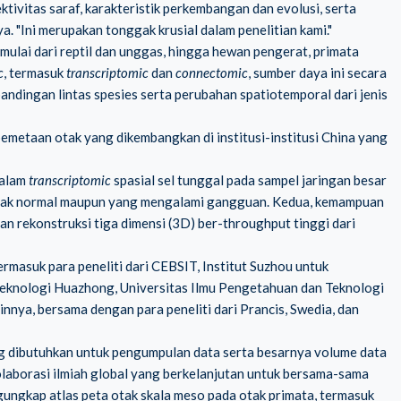
ktivitas saraf, karakteristik perkembangan dan evolusi, serta
 "Ini merupakan tonggak krusial dalam penelitian kami."
 mulai dari reptil dan unggas, hingga hewan pengerat, primata
c
, termasuk
transcriptomic
dan
connectomic
, sumber daya ini secara
bandingan lintas spesies serta perubahan spatiotemporal dari jenis
emetaan otak yang dikembangkan di institusi-institusi China yang
dalam
transcriptomic
spasial sel tunggal pada sampel jaringan besar
a otak normal maupun yang mengalami gangguan. Kedua, kemampuan
n rekonstruksi tiga dimensi (3D) ber-throughput tinggi dari
ermasuk para peneliti dari CEBSIT, Institut Suzhou untuk
Teknologi Huazhong, Universitas Ilmu Pengetahuan dan Teknologi
ainnya, bersama dengan para peneliti dari Prancis, Swedia, dan
ng dibutuhkan untuk pengumpulan data serta besarnya volume data
olaborasi ilmiah global yang berkelanjutan untuk bersama-sama
ungkap atlas peta otak skala meso pada otak primata, termasuk