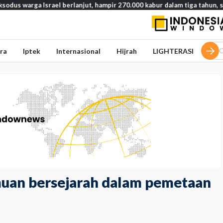
 Israel berlanjut, hampir 270.000 kabur dalam tiga tahun, studi ungk
ra
Iptek
Internasional
Hijrah
LIGHTERASI
temuan bersejarah dalam pemetaan