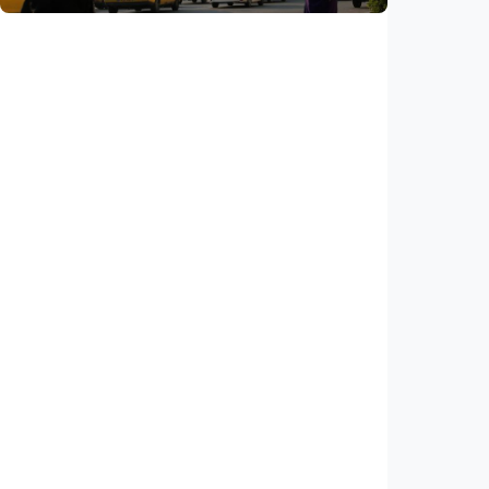
Internasional
AS klaim kesepakatan Selat Hormuz segera
tercapai, Iran: Tak ada negosiasi dengan
Washington
Indonesia
•
05 Aug 2026