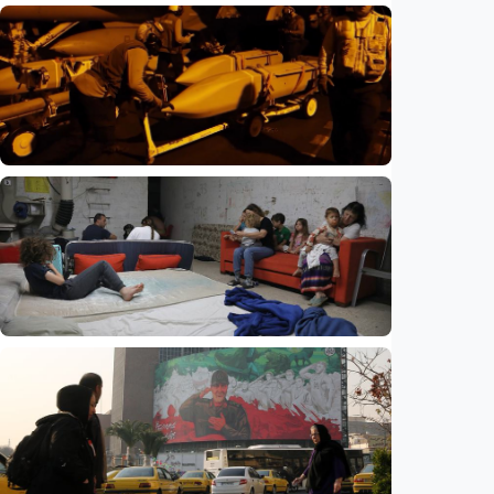
Internasional
Netanyahu bersikeras pertahankan pasukan
di Gaza, tolak draf kesepakatan Trump
Indonesia
•
05 Aug 2026
Internasional
Perang Iran kuras persenjataan AS, hampir
80 persen rudal pencegat THAAD telah
digunakan
Indonesia
•
05 Aug 2026
Internasional
Eksodus warga Israel berlanjut, hampir
270.000 kabur dalam tiga tahun, studi
ungkap tren mengkhawatirkan
Indonesia
•
05 Aug 2026