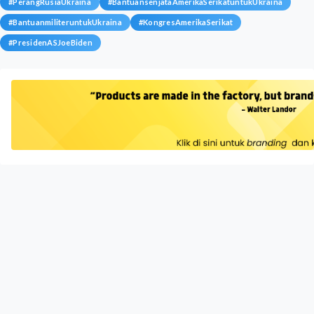
#
PerangRusiaUkraina
#
BantuansenjataAmerikaSerikatuntukUkraina
#
BantuanmiliteruntukUkraina
#
KongresAmerikaSerikat
#
PresidenASJoeBiden