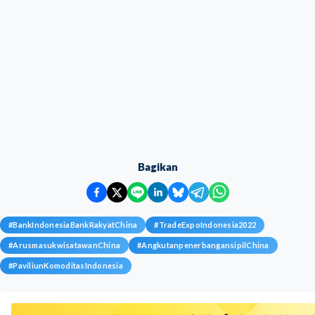
Bagikan
#
BankIndonesiaBankRakyatChina
#
TradeExpoIndonesia2022
#
ArusmasukwisatawanChina
#
AngkutanpenerbangansipilChina
#
PaviliunKomoditasIndonesia