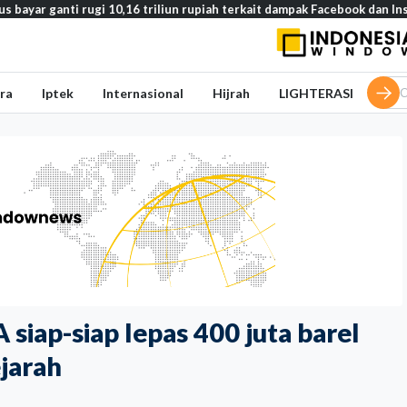
ti rugi 10,16 triliun rupiah terkait dampak Facebook dan Instagram pad
ra
Iptek
Internasional
Hijrah
LIGHTERASI
 siap-siap lepas 400 juta barel
ejarah