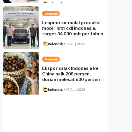
Indonesia
•
07 Aug 2026
Ekonomi
Leapmotor mulai produksi
mobil listrik di Indonesia,
target 34.000 unit per tahun
Indonesia
•
07 Aug 2026
Ekonomi
Ekspor salak Indonesia ke
China naik 208 persen,
durian melesat 600 persen
Indonesia
•
07 Aug 2026