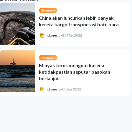
Ekonomi
China akan luncurkan lebih banyak
kereta kargo transportasi batu bara
Indonesia
•
25 Mar 2022
Ekonomi
Minyak terus menguat karena
ketidakpastian seputar pasokan
berlanjut
Indonesia
•
05 Apr 2022