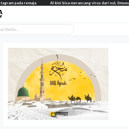
a remaja
AI kini bisa merancang virus dari nol, ilmuwan berhasi