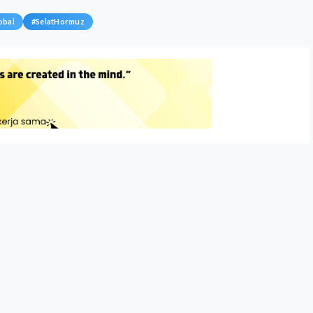
obal
#
SelatHormuz