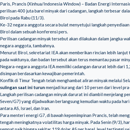
Paris, Prancis (Xinhua/Indonesia Window) – Badan Energi Internas
perilisan 400 juta barel minyak dari cadangan, langkah terbesar dal
Birol pada Rabu (11/3).
Ke-32 negara anggota secara bulat menyetujui langkah penyediaan 4
Birol dalam sebuah konferensi pers.
Perilisan cadangan minyak tersebut akan dilakukan dalam jangka wa
negara anggota, tambahnya.
Menurut Birol, sekretariat IEA akan memberikan rincian lebih lanjut
pada waktunya, dan badan tersebut akan terus memantau pasar minya
Negara-negara anggota IEA memiliki cadangan darurat lebih dari 1,2
disimpan berdasarkan kewajiban pemerintah.
Konflik di Timur Tengah telah menghambat aliran minyak melalui Se
sulingan saat ini turun
menjadi kurang dari 10 persen dari level pra
Langkah perilisan cadangan minyak darurat ini diambil menjelang p
Seven/G7) yang dijadwalkan berlangsung kemudian waktu pada hari
antara AS, Israel, dan Iran.
Para menteri energi G7, di bawah kepemimpinan Prancis, telah mengg
tengah meningkatnya volatilitas harga minyak. Pada Senin (9/3), ha
sempat naik hingga sekitar 119 dolar AS per barel, level tertinggi 