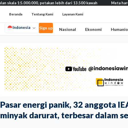
5.000.000, petakan lebih dari 13.500 kawah
Meta harus bayar gan
Beranda
Tentang Kami
Layanan Kami
Indonesia
Sign up
Nasional
Ekonomi
Humanio
Pasar energi panik, 32 anggota IEA
minyak darurat, terbesar dalam s