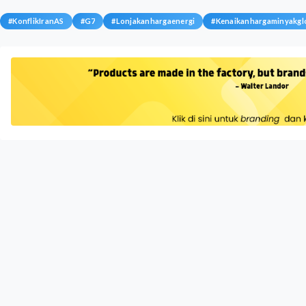
#
KonflikIranAS
#
G7
#
Lonjakanhargaenergi
#
Kenaikanhargaminyakgl