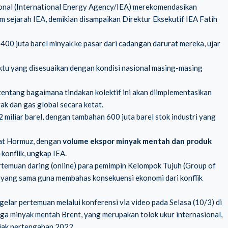
ional (International Energy Agency/IEA) merekomendasikan
am sejarah IEA, demikian disampaikan Direktur Eksekutif IEA Fatih
00 juta barel minyak ke pasar dari cadangan darurat mereka, ujar
ktu yang disesuaikan dengan kondisi nasional masing-masing
 tentang bagaimana tindakan kolektif ini akan diimplementasikan
k dan gas global secara ketat.
 miliar barel, dengan tambahan 600 juta barel stok industri yang
lat Hormuz, dengan
volume ekspor minyak mentah dan produk
-konflik, ungkap IEA.
ertemuan daring (online) para pemimpin Kelompok Tujuh (Group of
 yang sama guna membahas konsekuensi ekonomi dari konflik
elar pertemuan melalui konferensi via video pada Selasa (10/3) di
rga minyak mentah Brent, yang merupakan tolok ukur internasional,
sejak pertengahan 2022.