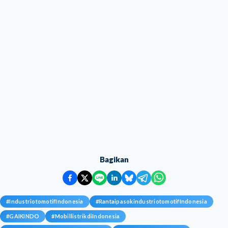
Bagikan
#
IndustriotomotifIndonesia
#
RantaipasokindustriotomotifIndonesia
#
GAIKINDO
#
MobillistrikdiIndonesia