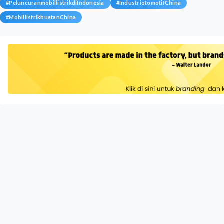
#
PeluncuranmobillistrikdiIndonesia
#
IndustriotomotifChina
#
MobillistrikbuatanChina