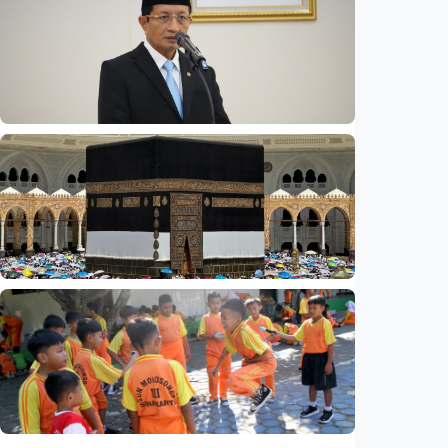
Opini - Wacana 'reshuffle' Agustus,
wamenhan bakal diisi sipil? Pakar: Ancaman
hibrida butuh keahlian di luar militer
Indonesia
•
08 Aug 2026
Nasional
Rp4,1 triliun BOS Madrasah & BOP tahap II
segera cair, cek jadwal pengajuannya
Indonesia
•
09 Aug 2026
Nasional
Analisis – Ke mana mengalirnya uang jemaah
haji Indonesia? Ada potensi ekonomi yang
bisa kembali ke Tanah Air (1 dari 3 tulisan)
Indonesia
•
08 Aug 2026