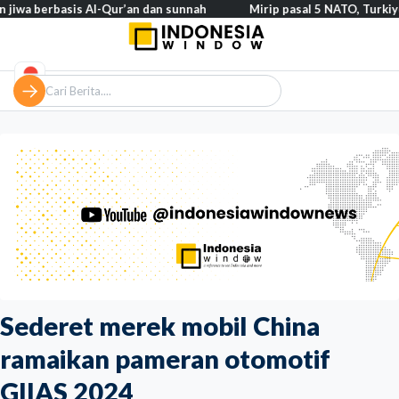
rbasis Al-Qur’an dan sunnah
Mirip pasal 5 NATO, Turkiye tegaska
Sederet merek mobil China
ramaikan pameran otomotif
GIIAS 2024