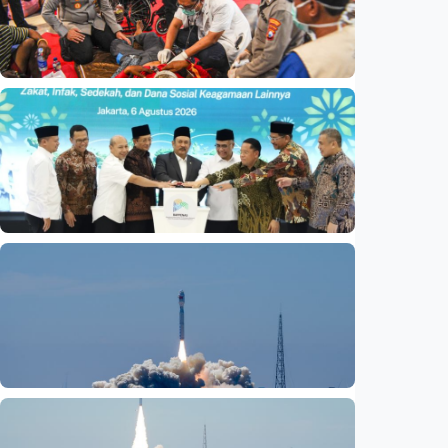
Nasional
Basarnas akhiri operasi SAR KM Mutiara
Sentosa 2
Indonesia
•
06 Aug 2026
Nasional
Satu data ZIS dan dana sosial keagamaan
lainnya dirilis
Indonesia
•
06 Aug 2026
Nasional
Fokus Berita – Lampung-1, satelit AI