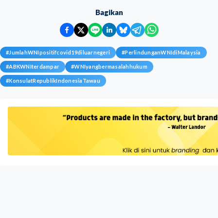
Bagikan
#
JumlahWNIpositifcovid19diluarnegeri
#
PerlindunganWNIdiMalaysia
#
ABKWNIterdampar
#
WNIyangbermasalahhukum
#
KonsulatRepublikIndonesiaTawau