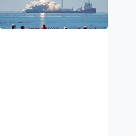
Hiperspektral pertama Indonesia, berhasil
diluncurkan ke orbit
Indonesia
•
05 Aug 2026
Nasional
Satelit Lampung-1 untuk petani, nelayan,
hingga mitigasi bencana
Indonesia
•
05 Aug 2026